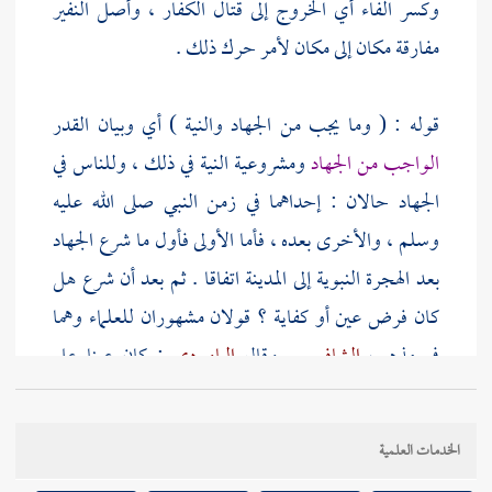
وكسر الفاء أي الخروج إلى قتال الكفار ، وأصل النفير
مفارقة مكان إلى مكان لأمر حرك ذلك .
قوله : ( وما يجب من الجهاد والنية ) أي وبيان القدر
الواجب من الجهاد
ومشروعية النية في ذلك ، وللناس في
الجهاد حالان : إحداهما في زمن النبي صلى الله عليه
وسلم ، والأخرى بعده ، فأما الأولى فأول ما شرع الجهاد
بعد الهجرة النبوية إلى
المدينة
اتفاقا . ثم بعد أن شرع هل
كان فرض عين أو كفاية ؟ قولان مشهوران للعلماء وهما
في مذهب
الشافعي
. وقال
الماوردي
: كان عينا على
المهاجرين
دون غيرهم ، ويؤيده وجوب الهجرة قبل
الفتح في حق كل من أسلم إلى
المدينة
لنصر الإسلام ،
الخدمات العلمية
وقال
السهيلي
: كان عينا على
الأنصار
دون غيرهم ،