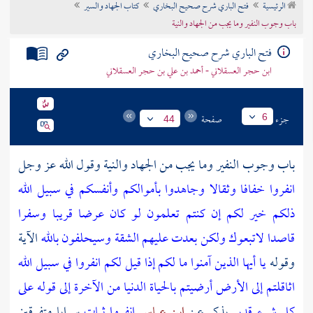
الرئيسية
فتح الباري شرح صحيح البخاري
كتاب الجهاد والسير
تراجم الأعلام
باب وجوب النفير وما يجب من الجهاد والنية
فتح الباري شرح صحيح البخاري
ابن حجر العسقلاني - أحمد بن علي بن حجر العسقلاني
جزء
صفحة
6
44
باب وجوب النفير وما يجب من الجهاد والنية وقول الله عز وجل
انفروا خفافا وثقالا وجاهدوا بأموالكم وأنفسكم في سبيل الله
ذلكم خير لكم إن كنتم تعلمون لو كان عرضا قريبا وسفرا
قاصدا لاتبعوك ولكن بعدت عليهم الشقة وسيحلفون بالله
الآية
وقوله
يا أيها الذين آمنوا ما لكم إذا قيل لكم انفروا في سبيل الله
اثاقلتم إلى الأرض أرضيتم بالحياة الدنيا من الآخرة إلى قوله على
كل شيء قدير
يذكر عن
ابن عباس
انفروا ثبات
سرايا متفرقين