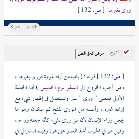
ورى بغيرها
[
ص:
132 ]
السابق
التالي
الشرح
[
ص:
132 ]
قوله : ( باب من أراد غزوة فورى بغيرها ،
ومن أحب الخروج إلى
السفر يوم الخميس
) أما الجملة
الأولى فمعنى " ورى " ستر وتستعمل في إظهار شيء مع
إرادة غيره ، وأصله من الوري بفتح ثم سكون وهو ما
يجعل وراء
الإنسان
لأن من ورى بشيء كأنه جعله وراءه ،
وقيل هو في الحرب أخذ العدو على غرة وقيده
السيرافي
في