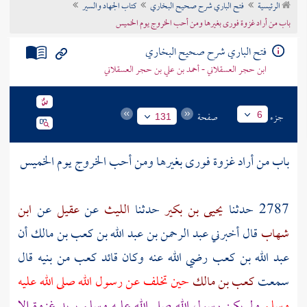
الرئيسية
فتح الباري شرح صحيح البخاري
كتاب الجهاد والسير
تراجم الأعلام
باب من أراد غزوة فورى بغيرها ومن أحب الخروج يوم الخميس
فتح الباري شرح صحيح البخاري
ابن حجر العسقلاني - أحمد بن علي بن حجر العسقلاني
جزء
صفحة
6
131
باب من أراد غزوة فورى بغيرها ومن أحب الخروج يوم الخميس
2787 حدثنا
يحيى بن بكير
حدثنا
الليث
عن
عقيل
عن
ابن
شهاب
قال أخبرني
عبد الرحمن بن عبد الله بن كعب بن مالك
أن
عبد الله بن كعب
رضي الله عنه وكان قائد
كعب
من بنيه قال
سمعت
كعب بن مالك
حين تخلف عن رسول الله صلى الله عليه
وسلم
ولم يكن رسول الله صلى الله عليه وسلم يريد غزوة إلا