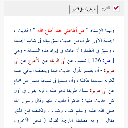
الشرح
وبهذا الإسناد "
من أطاعني فقد أطاع الله
" الحديث ،
الجملة الأولى طرف من حديث سبق بيانه في كتاب الجمعة
، وسبق في الطهارة أن عادته في إيراد هذه النسخة - وهي
[
ص:
136 ]
شعيب
عن
أبي الزناد
عن
الأعرج
عن
أبي
هريرة
- أن يصدر بأول حديث فيها ويعطف الباقي عليه
لكونه سمعها هكذا ، وأن
مسلما
في نسخة
معمر
عن
همام
عن
أبي هريرة
سلك طريقا نحو هذه ، فإنه يقول في أول
كل حديث منها : فذكر أحاديث منها وقال رسول الله
صلى الله عليه وسلم كيت وكيت . وتكلف
ابن المنير
فقال : وجه مطابقة الترجمة لقوله ( نحن الآخرون