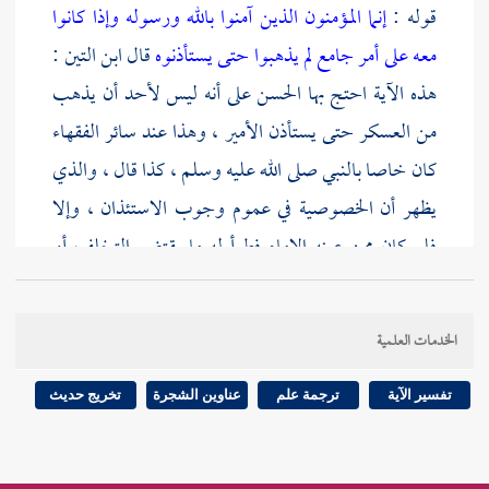
قوله :
إنما المؤمنون الذين آمنوا بالله ورسوله وإذا كانوا
معه على أمر جامع لم يذهبوا حتى يستأذنوه
قال
ابن التين
:
هذه الآية احتج بها
الحسن
على أنه ليس لأحد أن يذهب
من العسكر حتى يستأذن الأمير ، وهذا عند سائر الفقهاء
كان خاصا بالنبي صلى الله عليه وسلم ، كذا قال ، والذي
يظهر أن الخصوصية في عموم وجوب الاستئذان ، وإلا
فلو كان ممن عينه الإمام فطرأ له ما يقتضي التخلف أو
الرجوع فإنه يحتاج إلى الاستئذان .
الخدمات العلمية
ثم أورد فيه حديث
جابر
في قصة جمله وقد تقدم شرحه في
كتاب الشروط ، والغرض منه هنا قوله : إني عروس
تفسير الآية
ترجمة علم
عناوين الشجرة
تخريج حديث
فاستأذنته فأذن لي ، وسيأتي الكلام على ما يتعلق بتزويجه
في النكاح .