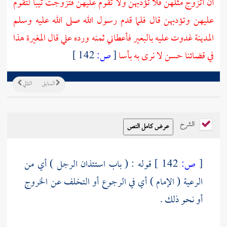
أن أتزوج مثلهن فلا تؤدبهن ولا تقوم عليهن فتزوجت ثيبا لتقوم
عليهن وتؤدبهن قال فلما قدم رسول الله صلى الله عليه وسلم
المدينة
غدوت عليه بالبعير فأعطاني ثمنه ورده علي قال
المغيرة
هذا
في قضائنا حسن لا نرى به بأسا
[
ص:
142 ]
السابق
التالي
الشرح
[
ص:
142 ]
قوله : ( باب استئذان الرجل ) أي من
الرعية ( الإمام ) أي في الرجوع أو التخلف عن الخروج
أو نحو ذلك .