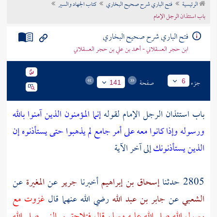
الرئيسية
فتح الباري شرح صحيح البخاري
كتاب الجهاد والسير
تراجم الأعلام
باب استئذان الرجل الإمام
فتح الباري شرح صحيح البخاري
ابن حجر العسقلاني - أحمد بن علي بن حجر العسقلاني
جزء
صفحة
6
141
باب استئذان الرجل الإمام لقوله
إنما المؤمنون الذين آمنوا بالله
ورسوله وإذا كانوا معه على أمر جامع لم يذهبوا حتى يستأذنوه إن
الذين يستأذنونك
إلى آخر الآية
2805 حدثنا
إسحاق بن إبراهيم
أخبرنا
جرير
عن
المغيرة
عن
الشعبي
عن
جابر بن عبد الله
رضي الله عنهما قال
غزوت مع
رسول الله صلى الله عليه وسلم قال فتلاحق بي النبي صلى الله