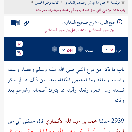
الرئيسية
فتح الباري شرح صحيح البخاري
كتاب فرض الخمس
تراجم الأعلام
باب ما ذكر من درع النبي صلى الله عليه وسلم وعصاه وسيفه وقدحه وخاتمه
فتح الباري شرح صحيح البخاري
ابن حجر العسقلاني - أحمد بن علي بن حجر العسقلاني
جزء
صفحة
6
244
باب ما ذكر من درع النبي صلى الله عليه وسلم وعصاه وسيفه
وقدحه وخاتمه وما استعمل الخلفاء بعده من ذلك مما لم يذكر
قسمته ومن شعره ونعله وآنيته مما يتبرك أصحابه وغيرهم بعد
وفاته
2939 حدثنا
محمد بن عبد الله الأنصاري
قال حدثني
أبي
عن
ثمامة
عن
أنس
أن
أبا بكر رضي الله عنه
لما استخلف بعثه إلى