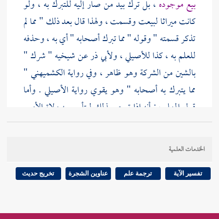
بيع موجوده
، بل ترك بيد من صار إليه للتبرك به ، ولو
كانت ميراثا لبيعت وقسمت ، ولهذا قال بعد ذلك " مما لم
تذكر قسمته " وقوله " مما تبرك أصحابه " أي به ، وحذفه
للعلم به ، كذا
للأصيلي
،
ولأبي ذر
عن شيخيه " شرك "
بالشين من الشركة وهو ظاهر ، وفي رواية
الكشميهني
"
مما يتبرك به أصحابه " وهو يقوي رواية
الأصيلي
. وأما
قول
المهلب
: أنه إذا ترجم بذلك ليتأسى به ولاة الأمور
في اتخاذ هذه الآلات ، ففيه نظر ، وما تقدم أولى وهو
الأليق لدخوله في أبواب الخمس . ثم ذكر فيه أحاديث
الخدمات العلمية
ليس فيها مما ترجم به إلا الخاتم والنعل والسيف ، وذكر
فيه الكساء والإزار ولم يصرح بهما في الترجمة ، فما ذكره في
تفسير الآية
ترجمة علم
عناوين الشجرة
تخريج حديث
الترجمة ولم يخرج حديثه في الباب الدرع ، ولعله أراد أن
يكتب فيها حديث
عائشة
" أنه صلى الله عليه وسلم توفي