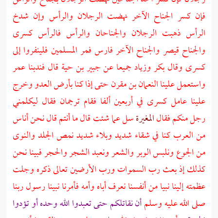
فإن كسر الجناح الآخر نهضت الرجلان والرأس وإن شدخ
الرأس ذهبت الرجلان والجناحان والرأس فالرأس
كسرى
والجناح
قيصر
والجناح الآخر
فارس
فمر المسلمين فلينفروا إلى
كسرى
وقال
بكر
وزياد
جميعا عن
جبير بن حية
قال فندبنا
عمر
واستعمل علينا
النعمان بن مقرن
حتى إذا كنا بأرض العدو وخرج
علينا عامل
كسرى
في أربعين ألفا فقام ترجمان فقال ليكلمني
رجل منكم فقال
المغيرة
سل عما شئت قال ما أنتم قال نحن أناس
من
العرب
كنا في شقاء شديد وبلاء شديد نمص الجلد والنوى
من الجوع ونلبس الوبر والشعر ونعبد الشجر والحجر فبينا نحن
كذلك إذ بعث رب السموات ورب الأرضين تعالى ذكره وجلت
عظمته إلينا نبيا من أنفسنا نعرف أباه وأمه فأمرنا نبينا رسول ربنا
صلى الله عليه وسلم
أن نقاتلكم حتى تعبدوا الله وحده أو تؤدوا