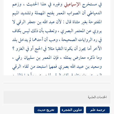
في مستخرج
الإسماعيلي
وغيره في هذا الحديث ، وزعم
الدمياطي
أن الصواب
المعمر
بفتح المهملة وتشديد الميم
المفتوحة بغير مثناة قال : لأن
عبد الله بن جعفر الرقي
لا
يروي عن
المعتمر البصري
، وتعقب بأن ذلك ليس بكاف
في رد الروايات الصحيحة ، وهب أن أحدهما لم يدخل بلد
الآخر أما يجوز أن يكونا التقيا مثلا في الحج أو في الغزو ؟
وما ذكره معارض بمثله ، فإن
المعمر بن سليمان
رقي ،
وسعيد بن عبيد الله
بصري فمهما استبعد من لقاء الرقي
البصري جاء مثله في لقاء الرقي للبصري ، وأيضا فالذين
جمعوا رجال
البخاري
لم يذكروا فيهم
المعمر بن سليمان
الرقي
وأطبقوا على ذكر
المعتمر بن سليمان التيمي البصري
الخدمات العلمية
، وأغرب
الكرماني
فحكى أنه قيل : الصواب في هذا
معمر
بن راشد
يعني شيخ
عبد الرزاق
. قلت : وهذا هو الخطأ
ترجمة علم
عناوين الشجرة
تخريج حديث