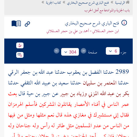
الرئيسية
فتح الباري شرح صحيح البخاري
كتاب الجزية
تراجم الأعلام
باب الجزية والموادعة مع أهل الحرب
فتح الباري شرح صحيح البخاري
ابن حجر العسقلاني - أحمد بن علي بن حجر العسقلاني
جزء
صفحة
6
304
2989 حدثنا
الفضل بن يعقوب
حدثنا
عبد الله بن جعفر الرقي
حدثنا
المعتمر بن سليمان
حدثنا
سعيد بن عبيد الله الثقفي
حدثنا
بكر بن عبد الله المزني
وزياد بن جبير
عن
جبير بن حية
قال
بعث
عمر
الناس في أفناء الأمصار يقاتلون المشركين فأسلم
الهرمزان
فقال إني مستشيرك في مغازي هذه قال نعم مثلها ومثل من فيها
من الناس من عدو المسلمين مثل طائر له رأس وله جناحان وله
رجلان فإن كسر أحد الجناحين نهضت الرجلان بجناح والرأس