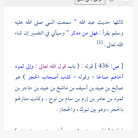
ثالثها حديث
عبد الله
" سمعت النبي صلى الله عليه
وسلم يقرأ :
فهل من مدكر
" وسيأتي في التفسير إن شاء
الله تعالى .
[1]
[
ص:
436 ]
قوله : ( باب
قول الله تعالى :
وإلى ثمود
أخاهم صالحا
- وقوله -
كذب أصحاب الحجر
) هو
صالح بن عبيد بن أسيف بن ماشخ بن عبيد بن حاجر بن
ثمود
بن عامر بن إرم بن سام بن نوح
، وكانت منازلهم
بالحجر
، وهو بين
تبوك ،
والحجاز
.
قوله : (
الحجر
موضع
ثمود
، وأما حرث حجر : حرام )