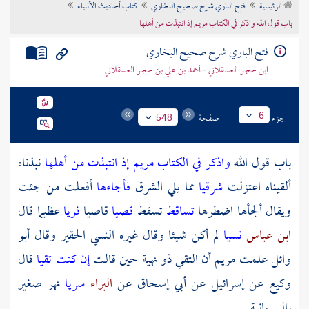
الرئيسية
فتح الباري شرح صحيح البخاري
كتاب أحاديث الأنبياء
تراجم الأعلام
باب قول الله واذكر في الكتاب مريم إذ انتبذت من أهلها
فتح الباري شرح صحيح البخاري
ابن حجر العسقلاني - أحمد بن علي بن حجر العسقلاني
جزء
صفحة
6
548
باب قول الله
واذكر في الكتاب
مريم
إذ انتبذت من أهلها
نبذناه
ألقيناه اعتزلت
شرقيا
مما يلي الشرق
فأجاءها
أفعلت من جئت
ويقال ألجأها اضطرها
تساقط
تسقط
قصيا
قاصيا
فريا
عظيما قال
ابن عباس
نسيا
لم أكن شيئا وقال غيره النسي الحقير وقال أبو
وائل علمت
مريم
أن التقي ذو نهية حين قالت
إن كنت تقيا
قال
وكيع عن إسرائيل عن أبي إسحاق عن
البراء
سريا
نهر صغير
بالسريانية