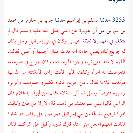
3253 حدثنا
مسلم بن إبراهيم
حدثنا
جرير بن حازم
عن
محمد
بن سيرين
عن
أبي هريرة
عن النبي صلى الله عليه وسلم قال
لم
يتكلم في المهد إلا ثلاثة
عيسى
وكان في
بني إسرائيل
رجل يقال
له
جريج
كان يصلي جاءته أمه فدعته فقال أجيبها أو أصلي فقالت
اللهم لا تمته حتى تريه وجوه المومسات وكان
جريج
في صومعته
فتعرضت له امرأة وكلمته فأبى فأتت راعيا فأمكنته من نفسها
فولدت غلاما فقالت من
جريج
فأتوه فكسروا صومعته وأنزلوه
وسبوه فتوضأ وصلى ثم أتى الغلام فقال من أبوك يا غلام قال
الراعي قالوا نبني صومعتك من ذهب قال لا إلا من طين وكانت
امرأة ترضع ابنا لها من
بني إسرائيل
فمر بها رجل راكب ذو شارة
فقالت اللهم اجعل ابني مثله فترك ثديها وأقبل على الراكب فقال