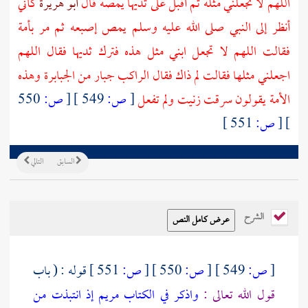
اللهم لا تجعلني مثله ثم أقبل على ثديها يمصه قال
أبو هريرة
كأني
أنظر إلى النبي صلى الله عليه وسلم يمص إصبعه ثم مر بأمة
فقالت اللهم لا تجعل ابني مثل هذه فترك ثديها فقال اللهم
اجعلني مثلها فقالت لم ذاك فقال الراكب جبار من الجبابرة وهذه
الأمة يقولون سرقت زنيت ولم تفعل
[
ص:
549 ]
[
ص:
550
]
[
ص:
551 ]
السابق
التالي
الشرح
[
ص:
549 ]
[
ص:
550 ]
[
ص:
551 ]
قوله : ( باب
قول الله تعالى :
واذكر في الكتاب مريم إذ انتبذت من