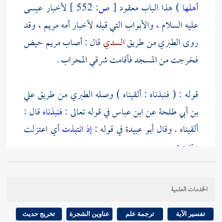
أهلها
) هذا الباب معقود
[
ص:
552 ]
لأخبار
عيسى
عليه السلام ، والأبواب التي قبله لأخبار
أمه مريم
، وقد
روى
الطبري
من طريق
السدي
قال : أصاب
مريم
حيض
فخرجت من المسجد فأقامت شرقي المحراب .
قوله : ( فنبذناه : ألقيناه ) وصله
الطبري
من طريق
علي
بن أبي طلحة
عن
ابن عباس
في قوله تعالى :
فنبذناه
قال :
ألقيناه . وقال
أبو عبيدة
في قوله :
إذ انتبذت
أي اعتزلت
وتنحت .
قوله : ( اعتزلت شرقيا مما يلي الشرق ) قال
أبو عبيدة
في
الخدمات العلمية
قوله :
مكانا شرقيا
مما يلي الشرق ، وهو عند العرب خير
من الغربي الذي يلي الغرب .
تفسير الآية
ترجمة علم
عناوين الشجرة
تخريج حديث