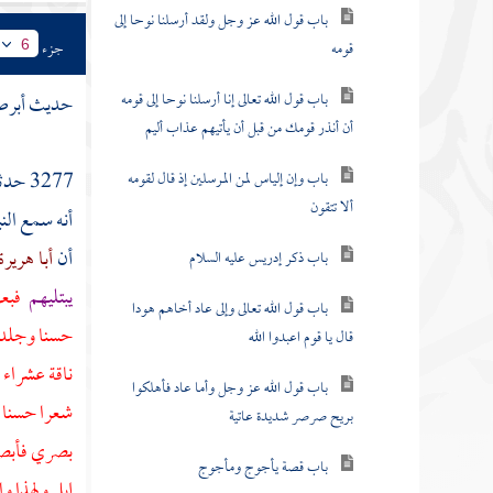
قومه
جزء
6
باب قول الله تعالى إنا أرسلنا نوحا إلى قومه
أن أنذر قومك من قبل أن يأتيهم عذاب أليم
حديث أبرص
باب وإن إلياس لمن المرسلين إذ قال لقومه
ألا تتقون
3277 حدثني
أنه سمع الن
باب ذكر إدريس عليه السلام
أن
أبا هرير
باب قول الله تعالى وإلى عاد أخاهم هودا
يبتليهم
فبعث
قال يا قوم اعبدوا الله
حسنا وجلدا 
باب قول الله عز وجل وأما عاد فأهلكوا
ناقة عشراء
بريح صرصر شديدة عاتية
شعرا حسنا ق
باب قصة يأجوج ومأجوج
بصري فأبصر 
إبل ولهذا و
باب قول الله تعالى واتخذ الله إبراهيم خليلا