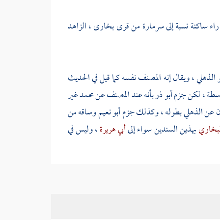
اء ساكنة نسبة إلى
سرمارة
من قرى
بخارى
، الزاهد
و
الذهلي
، ويقال إنه المصنف نفسه كما قيل في الحديث
اسطة ، لكن جزم
أبو ذر
بأنه عند المصنف عن
محمد
غير
ن
عن
الذهلي
بطوله ، وكذلك جزم
أبو نعيم
وساقه من
لبخاري
بهذين السندين سواء إلى
أبي هريرة
، وليس في
ند
مسلم
والإسماعيلي
.
وليس المراد أنه ظهر له بعد أن كان خافيا لأن ذلك محال