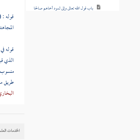
باب قول الله تعالى وإلى ثمود أخاهم صالحا
باب قول الله تعالى لقد كان في يوسف
قوله : 
وإخوته آيات للسائلين
المجاهد
باب قول الله تعالى وأيوب إذ نادى ربه أني
مسني الضر وأنت أرحم الراحمين
قوله في 
باب واذكر في الكتاب موسى إنه كان مخلصا
الذي قب
وكان رسولا نبيا
منسوب
طريق
مو
باب قول الله عز وجل وهل أتاك حديث
موسى إذ رأى نارا
البخار
باب وقال رجل مؤمن من آل فرعون يكتم
إيمانه إلى قوله مسرف كذاب
قوله : 
باب قول الله تعالى وهل أتاك حديث موسى
الخدمات العلم
وكلم الله موسى تكليما
قوله : (