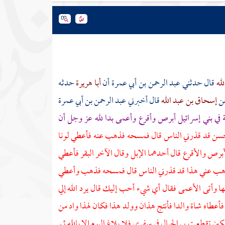
لله
قال حدثني
عبد الرحمن بن أبي عمرة
أن
أبا هريرة
حدثه
ن
إسحاق بن عبد الله
قال أخبرني
عبد الرحمن بن أبي عمرة
ة في
بني إسرائيل
أبرص وأقرع وأعمى بدا لله عز وجل أن
سن قد قذرني الناس قال فمسحه فذهب عنه فأعطي لونا
برص والأقرع قال أحدهما الإبل وقال الآخر البقر فأعطي
يذهب عني هذا قد قذرني الناس قال فمسحه فذهب وأعطي
ها وأتى الأعمى فقال أي شيء أحب إليك قال يرد الله إلي
فأعطاه شاة والدا فأنتج هذان وولد هذا فكان لهذا واد من
ين تقطعت بي الحبال في سفري فلا بلاغ اليوم إلا بالله ثم