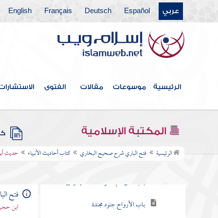
عربي
Español
Deutsch
Français
English
كتاب الشروط
كتاب الوصايا
كتاب الجهاد والسير
كتاب فرض الخمس
الرئيسية
موسوعات
مقالات
الفتوى
الاستشارات
كتاب الجزية
كتاب بدء الخلق
المكتبة الإسلامية
كتب
كتاب أحاديث الأنبياء
الرئيسية
فتح الباري شرح صحيح البخاري
كتاب أحاديث الأنبياء
حديث أبر
باب خلق آدم صلوات الله عليه وذريته
باب الأرواح جنود مجندة
فتح ال
ابن حجر 
باب قول الله عز وجل ولقد أرسلنا نوحا إلى