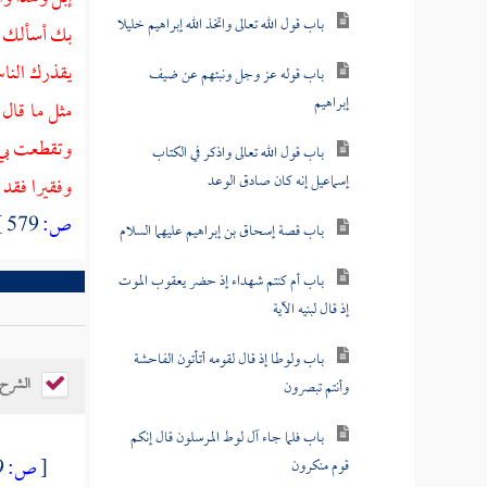
بك أسألك با
باب قوله عز وجل ونبئهم عن ضيف
يقذرك الناس
إبراهيم
مثل ما قال 
باب قول الله تعالى واذكر في الكتاب
وتقطعت بي ا
إسماعيل إنه كان صادق الوعد
وفقيرا فقد 
باب قصة إسحاق بن إبراهيم عليهما السلام
ص:
579 ]
باب أم كنتم شهداء إذ حضر يعقوب الموت
إذ قال لبنيه الآية
باب ولوطا إذ قال لقومه أتأتون الفاحشة
وأنتم تبصرون
الشرح
باب فلما جاء آل لوط المرسلون قال إنكم
قوم منكرون
[
ص:
579 ]