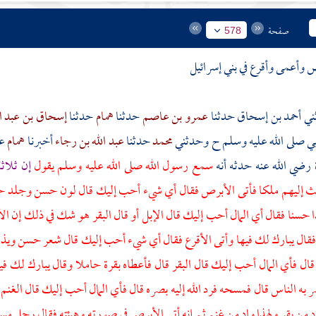
صفحة
578
 وأعمى وأقرع في
بني إسرائيل
أحمد بن إسحاق
حدثنا
عمرو بن عاصم
حدثنا
همام
حدثنا
إسحاق بن عبد ا
بي صلى الله عليه وسلم ح وحدثني
محمد
حدثنا
عبد الله بن رجاء
أخبرنا
همام
ع
ة
رضي الله عنه حدثه أنه
سمع رسول الله صلى الله عليه وسلم يقول
إن ثلاث
 إليهم ملكا فأتى الأبرص فقال أي شيء أحب إليك قال لون حسن وجلد ح
حسنا فقال أي المال أحب إليك قال الإبل أو قال البقر هو شك في ذلك إن الأ
 فقال يبارك لك فيها وأتى الأقرع فقال أي شيء أحب إليك قال شعر حسن و
ال فأي المال أحب إليك قال البقر قال فأعطاه بقرة حاملا وقال يبارك لك في
به الناس قال فمسحه فرد الله إليه بصره قال فأي المال أحب إليك قال الغنم 
اد من بقر ولهذا واد من غنم ثم إنه أتى الأبرص في صورته وهيئته فقال رجل مسك