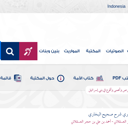
Indonesia
الصوتيات
المكتبة
المواريث
بنين وبنات
 PDF
كتاب الأمة
حول المكتبة
قائمة 
ص وأعمى وأقرع في بني إسرائيل
باري شرح صحيح البخاري
العسقلاني - أحمد بن علي بن حجر العسقلاني