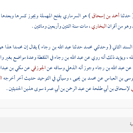
( حدثنا
أحمد بن إسحاق
) هو السرماري بفتح المهملة ويجوز كسرها وبعدها ر
 وهو من أقران
البخاري
، مات سنة اثنتين وأربعين ومائتين .
السند الثاني ( وحدثني
محمد
حدثنا
عبد الله بن رجاء
) يقال إن
محمدا
هذا ه
له ، ويؤيد ذلك أنه روي عن
عبد الله بن رجاء
في اللقطة وعدة مواضع بغير و
 عن
عبد الله بن رجاء
وجوز أنه
الذهلي
وساقه عن
الجوزقي
عن
مكي بن عبدا
سى بن العباس
عن
محمد بن يحيى
، وسيأتي في التوحيد حديث آخر أخرجه
ا
ي
لإسحاق بن أبي طلحة
عن
عبد الرحمن بن أبي عمرة
سوى هذين الحديثين .
( عن
إسحاق بن عبد الله
) هو ابن أبي طلحة صرح به
شيبان
في روايته عن
همام
ع
ية
 بدا لله ) بتخفيف الدال المهملة بغير همز أي سبق في علم الله فأراد إظهاره ، 