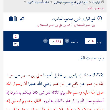
الرئيسية
فتح الباري شرح صحيح البخاري
كتاب أحاديث الأنبياء
تراجم الأعلام
باب حديث الغار
فتح الباري شرح صحيح البخاري
ابن حجر العسقلاني - أحمد بن علي بن حجر العسقلاني
جزء
صفحة
6
581
باب حديث الغار
3278 حدثنا
إسماعيل بن خليل
أخبرنا
علي بن مسهر
عن
عبيد
الله بن عمر
عن
نافع
عن
ابن عمر
رضي الله عنهما
أن رسول الله
صلى الله عليه وسلم قال
بينما ثلاثة نفر ممن كان قبلكم يمشون إذ
أصابهم مطر فأووا إلى غار فانطبق عليهم
فقال بعضهم لبعض إنه
والله يا هؤلاء لا ينجيكم إلا الصدق فليدع كل رجل منكم بما