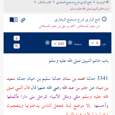
الرئيسية
فتح الباري شرح صحيح البخاري
كتاب المناقب
تراجم الأعلام
باب خاتم النبيين صلى الله عليه وسلم
فتح الباري شرح صحيح البخاري
ابن حجر العسقلاني - أحمد بن علي بن حجر العسقلاني
جزء
صفحة
6
645
باب خاتم النبيين صلى الله عليه وسلم
3341 حدثنا
محمد بن سنان
حدثنا
سليم بن حيان
حدثنا
سعيد
بن ميناء
عن
جابر بن عبد الله
رضي الله عنهما قال
قال النبي صلى
الله عليه وسلم
مثلي ومثل الأنبياء كرجل بنى دارا فأكملها
وأحسنها
إلا موضع لبنة فجعل الناس يدخلونها ويتعجبون
ويقولون لولا موضع اللبنة