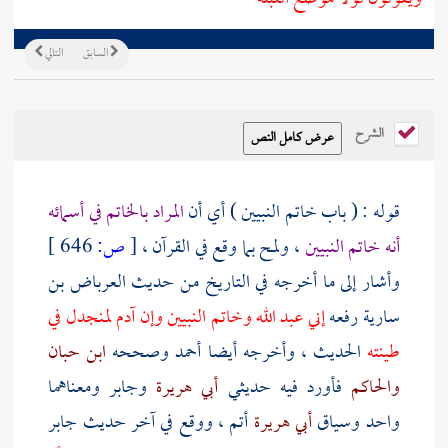
السابق
التالي
الشرح
قوله : ( باب خاتم النبيين ) أي أن
المراد بالخاتم في أسمائه
أنه خاتم النبيين
، ولمح بما وقع في القرآن ،
[
ص:
646 ]
وأشار إلى ما أخرجه في التاريخ من حديث
العرباض بن
سارية
رفعه
إني عبد الله وخاتم النبيين وإن
آدم
لمنجدل في
طينته
الحديث ، وأخرجه أيضا
أحمد
وصححه
ابن حبان
والحاكم
فأورد فيه حديثي
أبي هريرة
وجابر
ومعناهما
واحد وسياق
أبي هريرة
أتم ، ووقع في آخر حديث
جابر