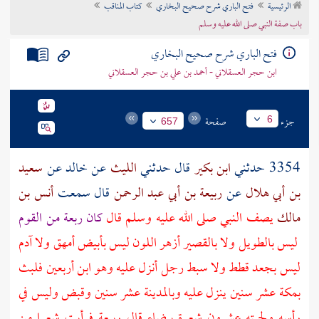
الرئيسية
فتح الباري شرح صحيح البخاري
كتاب المناقب
تراجم الأعلام
باب صفة النبي صلى الله عليه وسلم
فتح الباري شرح صحيح البخاري
ابن حجر العسقلاني - أحمد بن علي بن حجر العسقلاني
جزء
صفحة
6
657
3354 حدثني
ابن بكير
قال حدثني
الليث
عن
خالد
عن
سعيد
بن أبي هلال
عن
ربيعة بن أبي عبد الرحمن
قال سمعت
أنس بن
مالك
يصف النبي صلى الله عليه وسلم قال
كان ربعة من القوم
ليس بالطويل ولا بالقصير أزهر اللون ليس بأبيض أمهق ولا آدم
ليس بجعد قطط ولا سبط رجل أنزل عليه وهو ابن أربعين فلبث
بمكة
عشر سنين ينزل عليه
وبالمدينة
عشر سنين وقبض وليس في
رأسه ولحيته عشرون شعرة بيضاء قال
ربيعة
فرأيت شعرا من