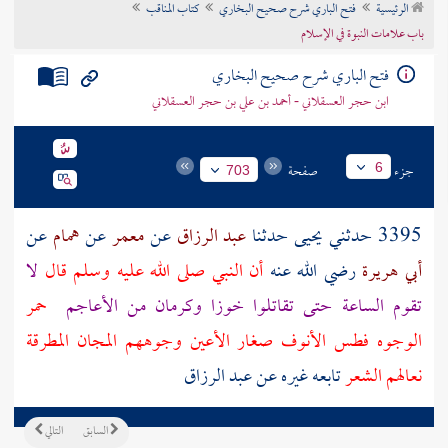
الرئيسية
فتح الباري شرح صحيح البخاري
كتاب المناقب
تراجم الأعلام
باب علامات النبوة في الإسلام
فتح الباري شرح صحيح البخاري
ابن حجر العسقلاني - أحمد بن علي بن حجر العسقلاني
جزء
صفحة
6
703
3395 حدثني
يحيى
حدثنا
عبد الرزاق
عن
معمر
عن
همام
عن
أبي هريرة
رضي الله عنه
أن النبي صلى الله عليه وسلم قال
لا
تقوم الساعة حتى تقاتلوا
خوزا
وكرمان
من الأعاجم
حمر
الوجوه فطس الأنوف صغار الأعين وجوههم المجان المطرقة
نعالهم الشعر
تابعه غيره عن عبد الرزاق
السابق
التالي