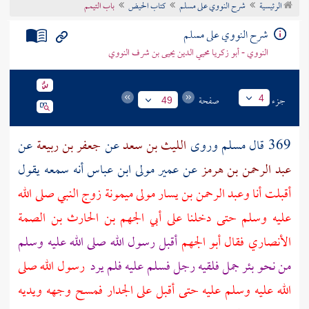
الرئيسية
شرح النووي على مسلم
كتاب الحيض
باب التيمم
تراجم الأعلام
شرح النووي على مسلم
النووي - أبو زكريا محيي الدين يحيى بن شرف النووي
جزء
صفحة
4
49
369 قال مسلم وروى
الليث بن سعد
عن
جعفر بن ربيعة
عن
عبد الرحمن بن هرمز
عن
عمير
مولى
ابن عباس
أنه سمعه يقول
أقبلت أنا
وعبد الرحمن بن يسار
مولى
ميمونة زوج النبي صلى الله
عليه وسلم
حتى دخلنا على
أبي الجهم بن الحارث بن الصمة
الأنصاري
فقال
أبو الجهم
أقبل رسول الله صلى الله عليه وسلم
من نحو
بئر جمل
فلقيه رجل فسلم عليه فلم يرد
رسول الله صلى
الله عليه وسلم عليه حتى أقبل على الجدار فمسح وجهه ويديه