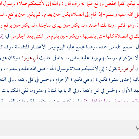
م فيكبر كلما خفض ورفع فلما انصرف قال : والله إني لأشبهكم صلاة برسول الل
لى الله عليه وسلم - إذا قام إلى الصلاة يكبر حين يقوم . ثم يكبر حين يركع ، 
ل وهو قائم : ربنا لك الحمد ، ثم يكبر حين يهوى ساجدا ، ثم يكبر حين يرفع ر
ك في الصلاة كلها حتى يقضيها ، ويكبر حين يقوم من المثنى بعد الجلوس
فيه
إث
ل : سمع الله لمن حمده ، وهذا مجمع عليه اليوم ومن الأعصار المتقدمة ، وقد 
 إلا للإحرام ، وبعضهم يزيد عليه بعض ما جاء في حديث
أبي هريرة
، وكان هؤلا
ان
أبو هريرة
يقول : إني لأشبهكم صلاة برسول الله - صلى الله عليه وسلم - ، 
ئية إحدى عشرة تكبيرة : وهي تكبيرة الإحرام ، وخمس في كل ركعة . وفي الثلاث
هد الأول ، وخمس في كل ركعة . وفي الرباعية ثنتان وعشرون ففي المكتوبات
[
لإحرام واجبة ، وما عداها سنة
، لو تركه صحت صلاته ، لكن فاتته الفضيلة ، 
رضي الله عنه - وفي إحدى الروايتين عنه أن جميع التكبيرات واجبة ، ودليل ال
علمه واجباتها فذكر منها تكبيرة الإحرام ولم يذكر ما زاد ، وهذا موضع البيان وو
ية