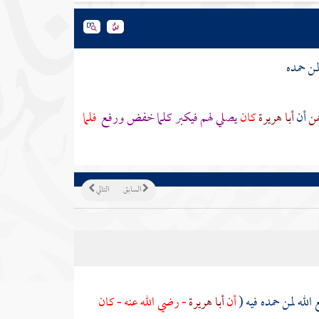
من حمده
من
أن
أبا هريرة
كان
يصلي لهم فيكبر كلما خفض ورفع
فلما
السابق
التالي
لله لمن حمده فيه (
أن
أبا هريرة
- رضي الله عنه - كان