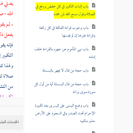
يصلي له
باب إثبات التكبير في كل خفض ورفع في
الله - ص
الصلاة وقول سمع الله لمن حمده
، ثم يقو
باب وجوب قراءة الفاتحة في كل ركعة
يفعل ذل
وقراءة غيرها إن لم يحسنها
فإنه يقو
باب نهي المأموم عن جهره بالقراءة خلف
التكبير
إمامه
ولهذا ك
باب حجة من قال لا يجهر بالبسملة
صلاة ثنا
باب حجة من قال البسملة آية من أول كل
من التش
سورة سوى براءة
تكبيرة ا
باب وضع اليمنى على اليسرى بعد تكبيرة
حنبل
- 
الإحرام تحت الصدر وفي السجود على الأرض
الصلاة ف
حذو منكبيه
الخدمات العلم