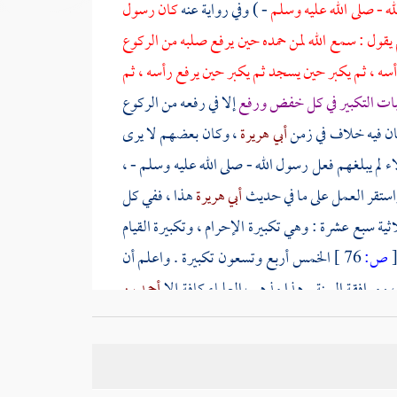
ه - صلى الله عليه وسلم
- ) وفي رواية عنه
كان رسول
ثم يقول : سمع الله لمن حمده حين يرفع صلبه من الركوع
أسه ، ثم يكبر حين يسجد ثم يكبر حين يرفع رأسه ، ثم
بات التكبير في كل خفض ورفع
إلا في رفعه من الركوع
كان فيه خلاف في زمن
أبي هريرة
، وكان بعضهم لا يرى
ء لم يبلغهم فعل رسول الله - صلى الله عليه وسلم - ،
واستقر العمل على ما في حديث
أبي هريرة
هذا ، ففي كل
ية سبع عشرة : وهي تكبيرة الإحرام ، وتكبيرة القيام
ص:
76 ]
الخمس أربع وتسعون تكبيرة . واعلم أن
وموافقة السنة . هذا مذهب العلماء كافة إلا
أحمد بن
جمهور أن النبي - صلى الله عليه وسلم - علم الأعرابي
قته ، ولا يجوز التأخير عنه .