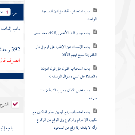
باب استحباب اتخاذ مؤذنين للمسجد
جزء
4
الواحد
باب إثبات ا
باب جواز أذان الأعمى إذا كان معه بصير
باب الإمساك عن الإغارة على قوم في دار
392 وحدثنا
الكفر إذا سمع فيهم الأذان
انصرف قال و
باب استحباب القول مثل قول المؤذن
والصلاة على النبي وسؤال الوسيلة له
باب فضل الأذان وهرب الشيطان عند
سماعه
الشرح
باب استحباب رفع اليدين حذو المنكبين مع
تكبيرة الإحرام والركوع وفي الرفع من الركوع
باب إثبا
وأنه لا يفعله إذا رفع من السجود