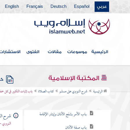
عربي
Español
Deutsch
Français
English
فهرس الكتاب
مقدمة
كتاب الإيمان
الرئيسية
موسوعات
مقالات
الفتوى
الاستشارات
كتاب الطهارة
كتاب الحيض
المكتبة الإسلامية
كتب
كتاب الصلاة
الرئيسية
شرح النووي على مسلم
كتاب الصلاة
باب إثبات التكبير في كل خ
باب بدء الأذان
باب الأمر بشفع الأذان وإيتار الإقامة
شرح ال
النووي -
باب صفة الأذان