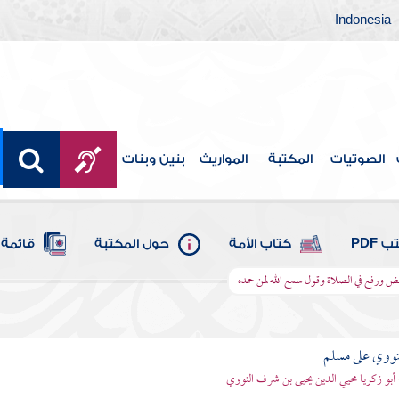
Indonesia
الصوتيات
المكتبة
المواريث
بنين وبنات
 PDF
كتاب الأمة
حول المكتبة
قائمة 
فض ورفع في الصلاة وقول سمع الله لمن حمده
نووي على مسلم
 أبو زكريا محيي الدين يحيى بن شرف النووي