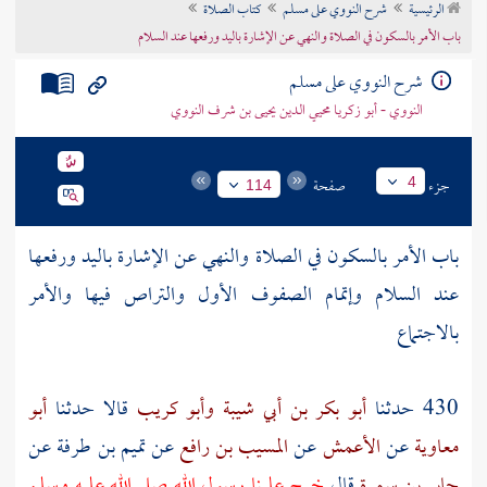
الرئيسية
شرح النووي على مسلم
كتاب الصلاة
تراجم الأعلام
باب الأمر بالسكون في الصلاة والنهي عن الإشارة باليد ورفعها عند السلام
شرح النووي على مسلم
النووي - أبو زكريا محيي الدين يحيى بن شرف النووي
جزء
صفحة
4
114
باب الأمر بالسكون في الصلاة والنهي عن الإشارة باليد ورفعها
عند السلام وإتمام الصفوف الأول والتراص فيها والأمر
بالاجتماع
430 حدثنا
أبو بكر بن أبي شيبة
وأبو كريب
قالا حدثنا
أبو
معاوية
عن
الأعمش
عن
المسيب بن رافع
عن
تميم بن طرفة
عن
جابر بن سمرة
قال
خرج علينا رسول الله صلى الله عليه وسلم