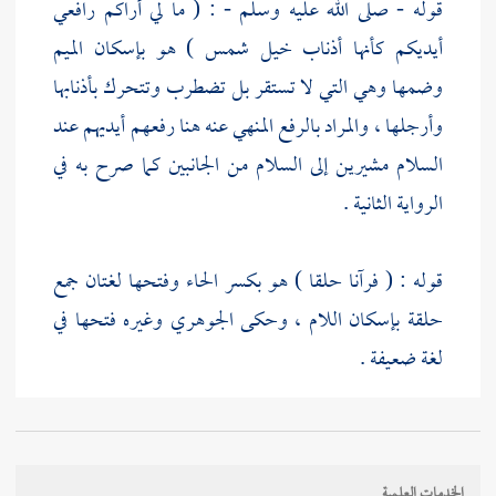
قوله - صلى الله عليه وسلم - : ( ما لي أراكم رافعي
أيديكم كأنها أذناب خيل شمس ) هو بإسكان الميم
وضمها وهي التي لا تستقر بل تضطرب وتتحرك بأذنابها
وأرجلها ، والمراد بالرفع المنهي عنه هنا رفعهم أيديهم عند
السلام مشيرين إلى السلام من الجانبين كما صرح به في
الرواية الثانية .
قوله : ( فرآنا حلقا ) هو بكسر الحاء وفتحها لغتان جمع
حلقة بإسكان اللام ، وحكى
الجوهري
وغيره فتحها في
لغة ضعيفة .
[
ص:
115 ]
قوله - صلى الله عليه وسلم - : ( ما لي
أراكم عزين ) أي متفرقين جماعة جماعة وهو بتخفيف
الخدمات العلمية