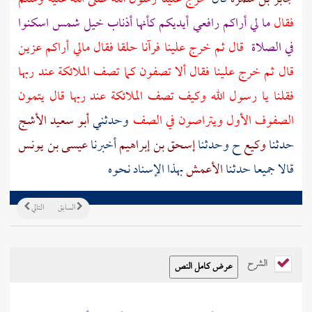
فقال
ما لي أراكم رافعي أيديكم كأنها أذناب خيل شمس اسكنوا
في الصلاة
قال ثم خرج علينا فرآنا حلقا فقال مالي أراكم عزين
قال ثم خرج علينا فقال ألا تصفون كما تصف الملائكة عند ربها
فقلنا يا رسول الله وكيف تصف الملائكة عند ربها قال يتمون
الصفوف الأول ويتراصون في الصف
وحدثني
أبو سعيد الأشج
حدثنا
وكيع
ح وحدثنا
إسحق بن إبراهيم
أخبرنا
عيسى بن يونس
قالا جميعا حدثنا
الأعمش
بهذا الإسناد نحوه
السابق
التالي
الشرح