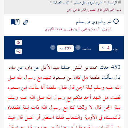
الرئيسية
شرح النووي على مسلم
كتاب الصلاة
تراجم الأعلام
باب الجهر بالقراءة في الصبح والقراءة على الجن
شرح النووي على مسلم
النووي - أبو زكريا محيي الدين يحيى بن شرف النووي
جزء
صفحة
4
127
450 حدثنا
محمد بن المثنى
حدثنا
عبد الأعلى
عن
داود
عن
عامر
قال سألت
علقمة
هل كان
ابن مسعود
شهد مع رسول الله صلى
الله عليه وسلم ليلة الجن قال فقال
علقمة
أنا سألت
ابن مسعود
فقلت هل شهد أحد منكم مع رسول الله صلى الله عليه وسلم
ليلة الجن قال لا ولكنا كنا مع رسول الله ذات ليلة ففقدناه
فالتمسناه في الأودية والشعاب فقلنا استطير أو اغتيل قال فبتنا
بشر ليلة بات بها قوم فلما أصبحنا إذا هو جاء من قبل
حراء
قال