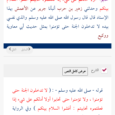
بينكم
وحدثني
زهير بن حرب
أنبأنا
جرير
عن
الأعمش
بهذا
الإسناد قال قال رسول الله صلى الله عليه وسلم والذي نفسي
بيده لا تدخلون الجنة حتى تؤمنوا بمثل حديث
أبي معاوية
ووكيع
السابق
التالي
الشرح
قوله - صلى الله عليه وسلم - : (
لا تدخلون الجنة حتى
تؤمنوا ، ولا تؤمنوا حتى تحابوا أولا أدلكم على شيء إذا
فعلتموه تحاببتم : أفشوا السلام بينكم
) وفي الرواية