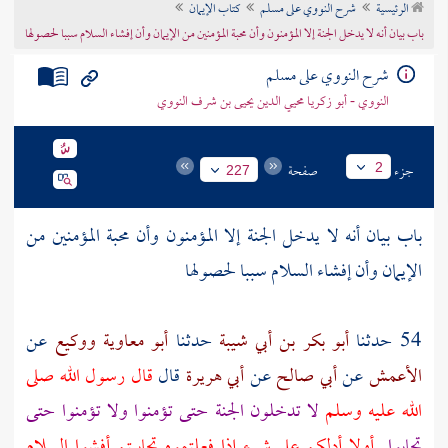
الرئيسية
شرح النووي على مسلم
كتاب الإيمان
تراجم الأعلام
باب بيان أنه لا يدخل الجنة إلا المؤمنون وأن محبة المؤمنين من الإيمان وأن إفشاء السلام سببا لحصولها
شرح النووي على مسلم
النووي - أبو زكريا محيي الدين يحيى بن شرف النووي
جزء
صفحة
2
227
باب بيان أنه لا يدخل الجنة إلا المؤمنون وأن محبة المؤمنين من
الإيمان وأن إفشاء السلام سببا لحصولها
54 حدثنا
أبو بكر بن أبي شيبة
حدثنا
أبو معاوية
ووكيع
عن
الأعمش
عن
أبي صالح
عن
أبي هريرة
قال
قال رسول الله صلى
الله عليه وسلم
لا تدخلون الجنة حتى تؤمنوا ولا تؤمنوا حتى
تحابوا
أولا أدلكم على شيء إذا فعلتموه تحاببتم أفشوا السلام