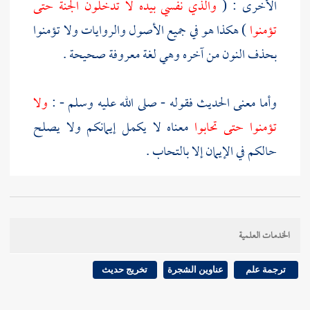
الأخرى : (
والذي نفسي بيده لا تدخلون الجنة حتى
تؤمنوا
) هكذا هو في جميع الأصول والروايات ولا تؤمنوا
بحذف النون من آخره وهي لغة معروفة صحيحة .
وأما معنى الحديث فقوله - صلى الله عليه وسلم - :
ولا
تؤمنوا حتى تحابوا
معناه لا يكمل إيمانكم ولا يصلح
حالكم في الإيمان إلا بالتحاب .
وأما قوله - صلى الله عليه وسلم - :
لا تدخلون الجنة
حتى تؤمنوا
فهو على ظاهره وإطلاقه فلا يدخل الجنة إلا
الخدمات العلمية
من مات مؤمنا وإن لم يكن كامل الإيمان ، فهذا هو الظاهر
من الحديث .
ترجمة علم
عناوين الشجرة
تخريج حديث