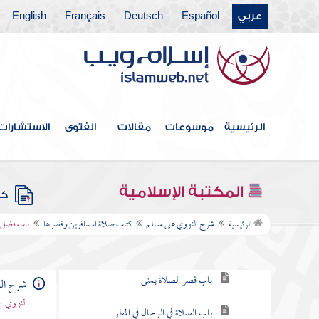
عربي
Español
Deutsch
Français
English
مقدمة
كتاب الإيمان
كتاب الطهارة
كتاب الحيض
الرئيسية
موسوعات
مقالات
الفتوى
الاستشارات
كتاب الصلاة
كتاب المساجد ومواضع الصلاة
المكتبة الإسلامية
كتب
كتاب صلاة المسافرين وقصرها
الرئيسية
شرح النووي على مسلم
كتاب صلاة المسافرين وقصرها
باب فضل س
باب صلاة المسافرين وقصرها
باب قصر الصلاة بمنى
شرح ال
النووي -
باب الصلاة في الرحال في المطر