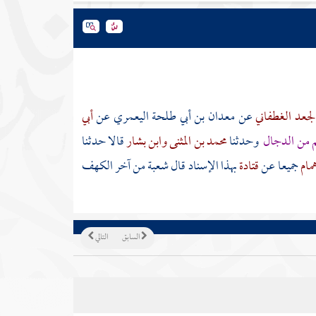
الجعد الغطفاني
عن
معدان بن أبي طلحة اليعمري
عن
أبي
م من
الدجال
وحدثنا
محمد بن المثنى
وابن بشار
قالا حدثنا
مام
جميعا عن
قتادة
بهذا الإسناد قال
شعبة
من آخر الكهف
السابق
التالي