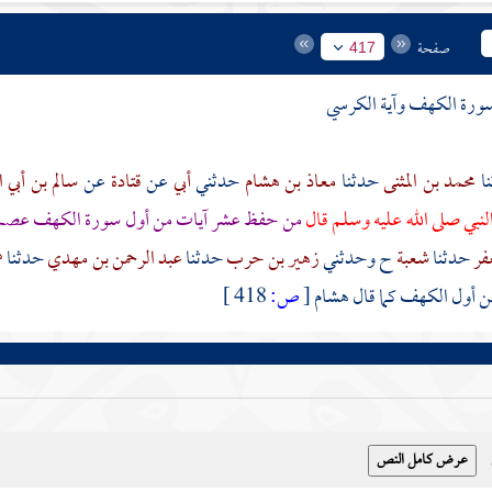
صفحة
417
رة الكهف وآية الكرسي
محمد بن المثنى
حدثنا
معاذ بن هشام
حدثني
أبي
عن
قتادة
عن
سالم بن أبي 
لنبي صلى الله عليه وسلم قال
من حفظ عشر آيات من أول سورة الكهف عص
فر
حدثنا
شعبة
ح وحدثني
زهير بن حرب
حدثنا
عبد الرحمن بن مهدي
حدثنا
ه
ن أول الكهف كما قال
هشام
[
ص:
418 ]