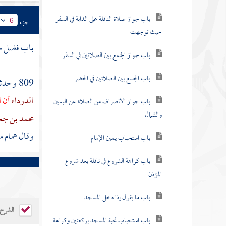
باب جواز صلاة النافلة على الدابة في السفر
جزء
6
حيث توجهت
باب فضل سو
باب جواز الجمع بين الصلاتين في السفر
باب الجمع بين الصلاتين في الحضر
809 وحدثنا
الدرداء
أن ا
باب جواز الانصراف من الصلاة عن اليمين
والشمال
محمد بن جع
وقال
همام
م
باب استحباب يمين الإمام
باب كراهة الشروع في نافلة بعد شروع
المؤذن
باب ما يقول إذا دخل المسجد
الشرح
باب استحباب تحية المسجد بركعتين وكراهة