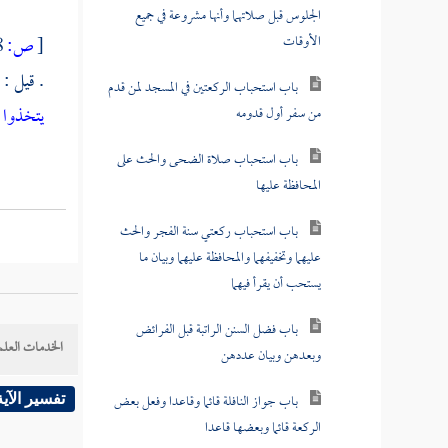
الجلوس قبل صلاتهما وأنها مشروعة في جميع
الأوقات
[
ص:
418 ]
. قيل : 
باب استحباب الركعتين في المسجد لمن قدم
يتخذوا
.
من سفر أول قدومه
باب استحباب صلاة الضحى والحث على
المحافظة عليها
باب استحباب ركعتي سنة الفجر والحث
عليهما وتخفيفهما والمحافظة عليهما وبيان ما
يستحب أن يقرأ فيهما
باب فضل السنن الراتبة قبل الفرائض
الخدمات العلم
وبعدهن وبيان عددهن
باب جواز النافلة قائما وقاعدا وفعل بعض
تفسير الآية
الركعة قائما وبعضها قاعدا