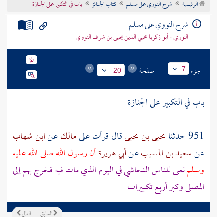
الرئيسية
شرح النووي على مسلم
كتاب الجنائز
باب في التكبير على الجنازة
تراجم الأعلام
شرح النووي على مسلم
النووي - أبو زكريا محيي الدين يحيى بن شرف النووي
جزء
صفحة
7
20
باب في التكبير على الجنازة
951 حدثنا
يحيى بن يحيى
قال قرأت على
مالك
عن
ابن شهاب
عن
سعيد بن المسيب
عن
أبي هريرة
أن رسول الله صلى الله عليه
وسلم
نعى للناس
النجاشي
في اليوم الذي مات فيه فخرج بهم إلى
المصلى وكبر أربع تكبيرات
السابق
التالي