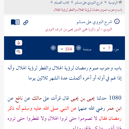
الرئيسية
شرح النووي على مسلم
كتاب الصيام
تراجم الأعلام
باب وجوب صوم رمضان لرؤية الهلال والفطر لرؤية الهلال
شرح النووي على مسلم
النووي - أبو زكريا محيي الدين يحيى بن شرف النووي
جزء
صفحة
7
154
باب وجوب صوم رمضان لرؤية الهلال والفطر لرؤية الهلال وأنه
إذا غم في أوله أو آخره أكملت عدة الشهر ثلاثين يوما
1080 حدثنا
يحيى بن يحيى
قال قرأت على
مالك
عن
نافع
عن
ابن عمر
رضي الله عنهما
عن النبي صلى الله عليه وسلم أنه ذكر
رمضان فقال
لا تصوموا حتى تروا الهلال ولا تفطروا حتى تروه
فإن أغمي عليكم فاقدروا له