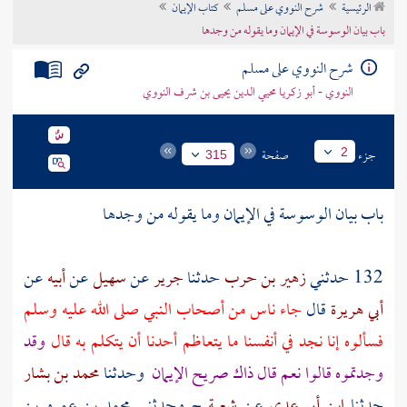
الرئيسية
شرح النووي على مسلم
كتاب الإيمان
تراجم الأعلام
باب بيان الوسوسة في الإيمان وما يقوله من وجدها
شرح النووي على مسلم
النووي - أبو زكريا محيي الدين يحيى بن شرف النووي
جزء
صفحة
2
315
باب بيان الوسوسة في الإيمان وما يقوله من وجدها
132 حدثني
زهير بن حرب
حدثنا
جرير
عن
سهيل
عن
أبيه
عن
أبي هريرة
قال
جاء ناس من
أصحاب النبي
صلى الله عليه وسلم
فسألوه إنا نجد في أنفسنا ما يتعاظم أحدنا أن يتكلم به قال
وقد
وجدتموه قالوا نعم قال ذاك صريح الإيمان
وحدثنا
محمد بن بشار
حدثنا
ابن أبي عدي
عن
شعبة
ح وحدثني
محمد بن عمرو بن