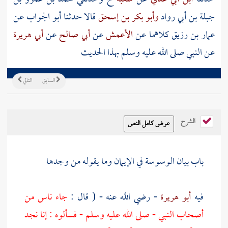
جبلة بن أبي رواد
وأبو بكر بن إسحق
قالا حدثنا
أبو الجواب
عن
عمار بن رزيق
كلاهما عن
الأعمش
عن
أبي صالح
عن
أبي هريرة
عن النبي صلى الله عليه وسلم بهذا الحديث
السابق
التالي
الشرح
باب بيان الوسوسة في الإيمان وما يقوله من وجدها
فيه
أبو هريرة
- رضي الله عنه - ( قال :
جاء ناس من
أصحاب النبي - صلى الله عليه وسلم - فسألوه : إنا نجد