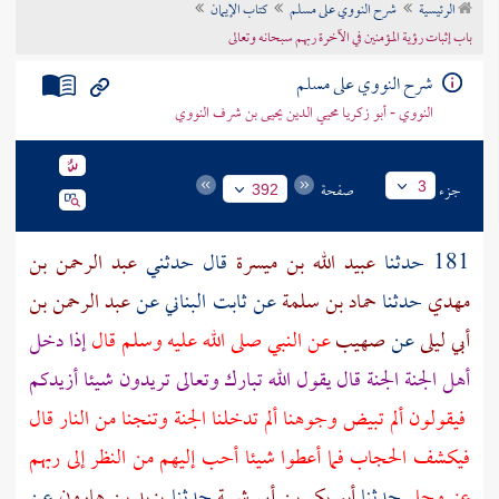
الرئيسية
شرح النووي على مسلم
كتاب الإيمان
تراجم الأعلام
باب إثبات رؤية المؤمنين في الآخرة ربهم سبحانه وتعالى
شرح النووي على مسلم
النووي - أبو زكريا محيي الدين يحيى بن شرف النووي
جزء
صفحة
3
392
181 حدثنا
عبيد الله بن ميسرة
قال حدثني
عبد الرحمن بن
مهدي
حدثنا
حماد بن سلمة
عن
ثابت البناني
عن
عبد الرحمن بن
أبي ليلى
عن
صهيب
عن النبي صلى الله عليه وسلم قال
إذا دخل
أهل الجنة الجنة قال يقول الله تبارك وتعالى تريدون شيئا أزيدكم
فيقولون ألم تبيض وجوهنا ألم تدخلنا الجنة وتنجنا من النار قال
فيكشف الحجاب فما أعطوا شيئا أحب إليهم من النظر إلى ربهم
عز وجل
حدثنا
أبو بكر بن أبي شيبة
حدثنا
يزيد بن هارون
عن