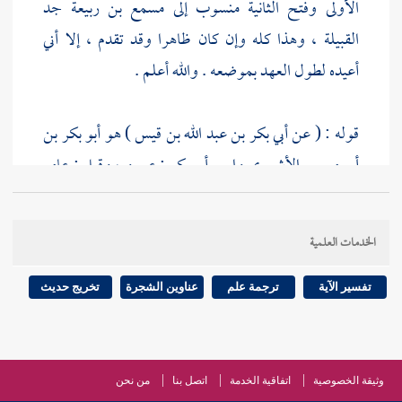
الأولى وفتح الثانية منسوب إلى
مسمع بن ربيعة
جد
القبيلة ، وهذا كله وإن كان ظاهرا وقد تقدم ، إلا أني
أعيده لطول العهد بموضعه . والله أعلم .
قوله : ( عن
أبي بكر بن عبد الله بن قيس
) هو أبو بكر بن
أبي موسى الأشعري واسم أبي بكر : عمرو ، وقيل : عامر
.
الخدمات العلمية
قوله - صلى الله عليه وسلم - : (
وما بين القوم وبين أن
ينظروا إلى ربهم إلا رداء الكبر في جنة عدن
) قال العلماء :
تفسير الآية
ترجمة علم
عناوين الشجرة
تخريج حديث
كان النبي - صلى الله عليه وسلم - يخاطب العرب بما
يفهمونه ويقرب الكلام إلى أفهامهم ، ويستعمل
الاستعارة وغيرها من أنواع المجاز ليقرب متناولها ، فعبر
وثيقة الخصوصية
اتفاقية الخدمة
اتصل بنا
من نحن