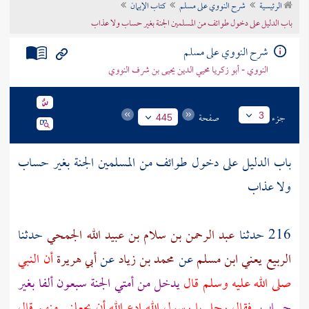
الرئيسية
شرح النووي على مسلم
كتاب الإيمان
تراجم الأعلام
باب الدليل على دخول طوائف من المسلمين الجنة بغير حساب ولا عذاب
شرح النووي على مسلم
النووي - أبو زكريا محيي الدين يحيى بن شرف النووي
جزء
صفحة
3
445
باب الدليل على دخول طوائف من المسلمين الجنة بغير حساب
ولا عذاب
216 حدثنا
عبد الرحمن بن سلام بن عبيد الله الجمحي
حدثنا
الربيع يعني ابن مسلم
عن
محمد بن زياد
عن
أبي هريرة
أن النبي
صلى الله عليه وسلم قال
يدخل من أمتي الجنة سبعون ألفا بغير
حساب
فقال رجل يا رسول الله ادع الله أن يجعلني منهم قال