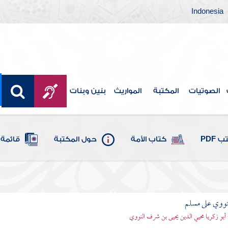
Indonesia
الصوتيات
المكتبة
المواريث
بنين وبنات
 PDF
كتاب الأمة
حول المكتبة
قائمة 
نووي على مسلم
 أبو زكريا محيي الدين يحيى بن شرف النووي