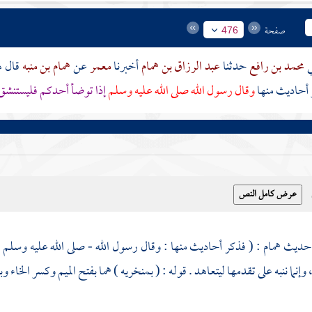
صفحة
476
محمد بن رافع
حدثنا
عبد الرزاق بن همام
أخبرنا
معمر
عن
همام بن منبه
قال ه
أحاديث منها
وقال رسول الله صلى الله عليه وسلم
إذا توضأ أحدكم فليستنشق ب
ي حديث
همام
: ( فذكر أحاديث منها : وقال رسول الله - صلى الله عليه وسلم -
، وإنما ننبه على تقدمها ليتعاهد . قوله : ( بمنخريه ) هما بفتح الميم وكسر الخاء 