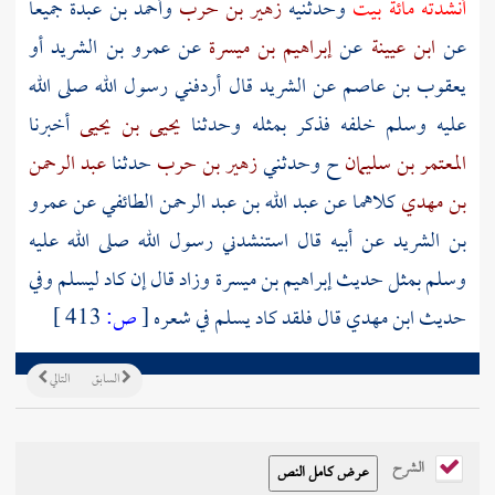
أنشدته مائة بيت
وحدثنيه
زهير بن حرب
وأحمد بن عبدة
جميعا
عن
ابن عيينة
عن
إبراهيم بن ميسرة
عن
عمرو بن الشريد
أو
يعقوب بن عاصم
عن
الشريد
قال أردفني رسول الله صلى الله
عليه وسلم خلفه فذكر بمثله وحدثنا
يحيى بن يحيى
أخبرنا
المعتمر بن سليمان
ح وحدثني
زهير بن حرب
حدثنا
عبد الرحمن
بن مهدي
كلاهما عن
عبد الله بن عبد الرحمن الطائفي
عن
عمرو
بن الشريد
عن
أبيه
قال استنشدني رسول الله صلى الله عليه
وسلم بمثل حديث
إبراهيم بن ميسرة
وزاد قال إن كاد ليسلم وفي
حديث
ابن مهدي
قال فلقد كاد يسلم في شعره
[
ص:
413 ]
السابق
التالي
الشرح