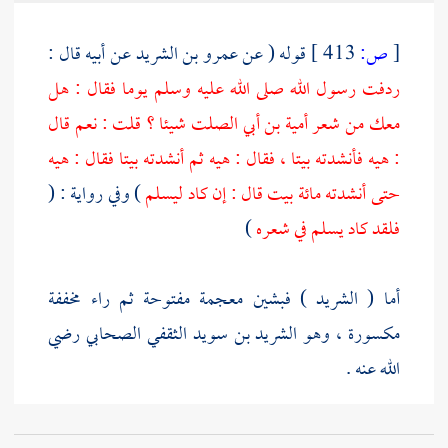
[
ص:
413 ]
قوله ( عن
عمرو بن الشريد
عن أبيه قال :
ردفت رسول الله صلى الله عليه وسلم يوما فقال : هل
معك من شعر
أمية بن أبي الصلت
شيئا ؟ قلت : نعم قال
: هيه فأنشدته بيتا ، فقال : هيه ثم أنشدته بيتا فقال : هيه
حتى أنشدته مائة بيت قال : إن كاد ليسلم
) وفي رواية : (
فلقد كاد يسلم في شعره
)
أما ( الشريد ) فبشين معجمة مفتوحة ثم راء مخففة
مكسورة ، وهو
الشريد بن سويد الثقفي
الصحابي رضي
الله عنه .
وقوله صلى الله عليه وسلم : ( هيه ) بكسر الهاء وإسكان