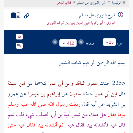
الرئيسية
شرح النووي على مسلم
كتاب الشعر
تراجم الأعلام
شرح النووي على مسلم
النووي - أبو زكريا محيي الدين يحيى بن شرف النووي
جزء
صفحة
15
412
بسم الله الرحمن الرحيم كتاب الشعر
2255 حدثنا
عمرو الناقد
وابن أبي عمر
كلاهما عن
ابن عيينة
قال
ابن أبي عمر
حدثنا
سفيان
عن
إبراهيم بن ميسرة
عن
عمرو
بن الشريد
عن
أبيه
قال
ردفت رسول الله صلى الله عليه وسلم
يوما فقال
هل معك من شعر
أمية بن أبي الصلت
شيء قلت نعم
قال هيه فأنشدته بيتا فقال هيه
ثم أنشدته بيتا فقال هيه حتى