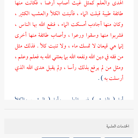
الهدى والعلم كمثل غيث أصاب أرضا ، فكانت منها
طائفة طيبة قبلت الماء ، فأنبتت الكلأ والعشب الكثير ،
وكان منها أجادب أمسكت الماء ، فنفع الله بها الناس ،
فشربوا منها وسقوا ورعوا ، وأصاب طائفة منها أخرى
إنما هي قيعان لا تمسك ماء ، ولا تنبت كلأ . فذلك مثل
من فقه في دين الله ونفعه الله بما بعثني الله به فعلم وعلم ،
ومثل من لم يرفع بذلك رأسا ، ولم يقبل هدى الله الذي
أرسلت به
) .
أما ( الغيث ) فهو المطر . وأما ( العشب والكلأ
والحشيش ) فكلها أسماء للنبات ، لكن الحشيش
[
ص:
446 ]
مختص باليابس ، والعشب والكلأ ، مقصورا
الخدمات العلمية
مختصان بالرطب ، و ( الكلأ ) بالهمز يقع على اليابس