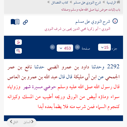
الرئيسية
شرح النووي على مسلم
كتاب الفضائل
تراجم الأعلام
باب إثبات حوض نبينا صلى الله عليه وسلم وصفاته
شرح النووي على مسلم
النووي - أبو زكريا محيي الدين يحيى بن شرف النووي
جزء
صفحة
15
453
2292 وحدثنا
داود بن عمرو الضبي
حدثنا
نافع بن عمر
الجمحي
عن
ابن أبي مليكة
قال قال
عبد الله بن عمرو بن العاص
قال رسول الله صلى الله عليه وسلم
حوضي مسيرة شهر
وزواياه
سواء وماؤه أبيض من الورق وريحه أطيب من المسك وكيزانه
كنجوم السماء فمن شرب منه فلا يظمأ بعده أبدا
السابق
التالي