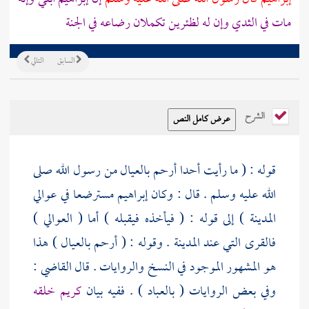
مات في الثدي وإن له لظئرين تكملان رضاعه في الجنة
السابق
التالي
الشرح
قوله : ( ما رأيت أحدا أرحم بالعيال من رسول الله صلى
الله عليه وسلم . قال : وكان
إبراهيم
مسترضعا في
عوالي
المدينة
) إلى قوله : ( فيأخذه فيقبله ) أما (
العوالي
)
فالقرى التي عند
المدينة
. وقوله : ( أرحم بالعيال ) هذا
هو المشهور الموجود في النسخ والروايات . قال القاضي :
وفي بعض الروايات ( بالعباد ) . ففيه بيان
كريم خلقه