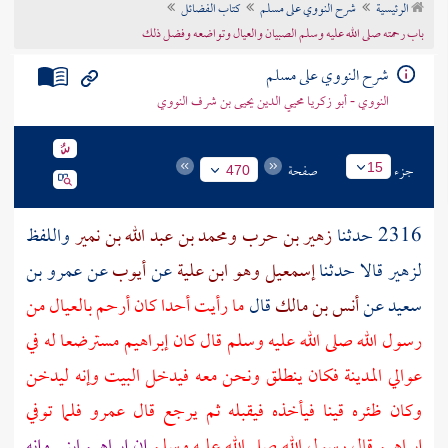
الرئيسية
شرح النووي على مسلم
كتاب الفضائل
تراجم الأعلام
باب رحمته صلى الله عليه وسلم الصبيان والعيال وتواضعه وفضل ذلك
شرح النووي على مسلم
النووي - أبو زكريا محيي الدين يحيى بن شرف النووي
جزء
صفحة
15
470
2316 حدثنا
زهير بن حرب
ومحمد بن عبد الله بن نمير
واللفظ
لزهير
قالا حدثنا
إسمعيل وهو ابن علية
عن
أيوب
عن
عمرو بن
سعيد
عن
أنس بن مالك
قال
ما رأيت أحدا كان أرحم بالعيال من
رسول الله صلى الله عليه وسلم قال كان
إبراهيم
مسترضعا له في
عوالي
المدينة
فكان ينطلق ونحن معه فيدخل البيت وإنه ليدخن
وكان ظئره قينا فيأخذه فيقبله ثم يرجع قال
عمرو
فلما توفي
إبراهيم
قال رسول الله صلى الله عليه وسلم
إن
إبراهيم
ابني وإنه