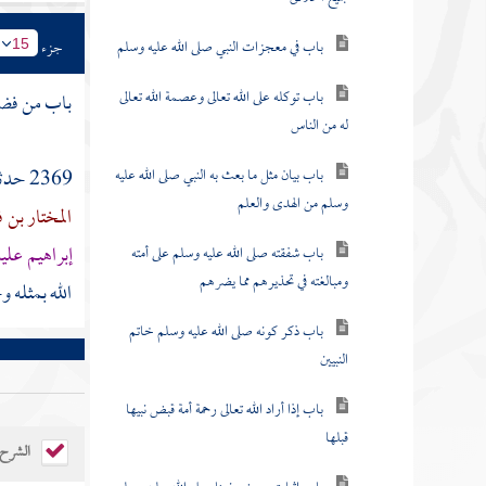
باب في معجزات النبي صلى الله عليه وسلم
جزء
15
باب توكله على الله تعالى وعصمة الله تعالى
باب من فض
له من الناس
باب بيان مثل ما بعث به النبي صلى الله عليه
2369 حدثنا
وسلم من الهدى والعلم
المختار بن 
إبراهيم
عليه
باب شفقته صلى الله عليه وسلم على أمته
ومبالغته في تحذيرهم مما يضرهم
الله بمثله 
باب ذكر كونه صلى الله عليه وسلم خاتم
النبيين
باب إذا أراد الله تعالى رحمة أمة قبض نبيها
قبلها
الشرح