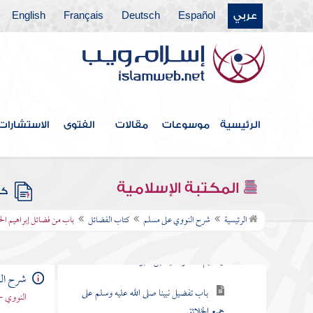
عربي
Español
Deutsch
Français
English
كتاب اللباس والزينة
كتاب الآداب
كتاب السلام
كتاب الألفاظ من الأدب وغيرها
الرئيسية
موسوعات
مقالات
الفتوى
الاستشارات
كتاب الشعر
كتاب الرؤيا
المكتبة الإسلامية
كتب
كتاب الفضائل
الرئيسية
شرح النووي على مسلم
كتاب الفضائل
باب من فضائل إبراهيم الخ
باب فضل نسب النبي صلى الله عليه وسلم
وتسليم الحجر عليه قبل النبوة
شرح ال
باب تفضيل نبينا صلى الله عليه وسلم على
النووي -
جميع الخلائق