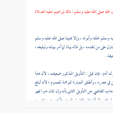
 الله صلى الله عليه وسلم : ذاك
إبراهيم
عليه الصلاة
ه وسلم لخلته وأبوته ، وإلا فنبينا صلى الله عليه وسلم
ل على من تقدمه ، بل قاله بيانا لما أمر ببيانه وتبليغه ،
فة .
ولد آدم . فإن قيل : التأويل المذكور ضعيف ، لأن هذا
 في عصره ، وأطلق العبارة الموهمة للعموم ؛ لأنه أبلغ
اب القاضي عن التأويل الثاني بأنه وإن كان خبرا فهو
إبراهيم
إلى أن علم تفضيل نفسه ، فأخبر به . ويتضمن
عن حديث النهي عنه بالأجوبة السابقة في أول كتاب