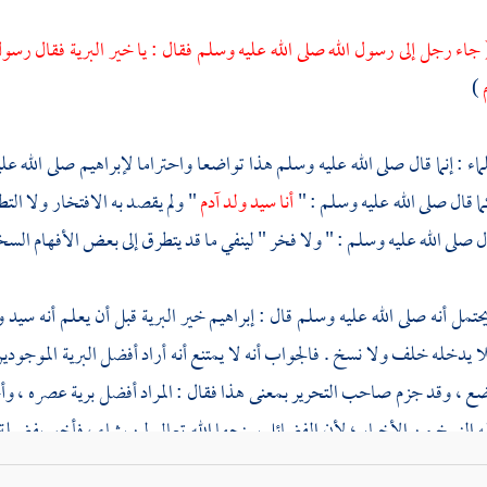
 جاء رجل إلى رسول الله صلى الله عليه وسلم فقال : يا خير البرية فقال رسول
)
ماء : إنما قال صلى الله عليه وسلم هذا تواضعا واحتراما
لإبراهيم
صلى الله علي
 قال صلى الله عليه وسلم : "
أنا سيد ولد آدم
" ولم يقصد به الافتخار ولا التطاو
ل صلى الله عليه وسلم : " ولا فخر " لينفي ما قد يتطرق إلى بعض الأفهام السخي
حتمل أنه صلى الله عليه وسلم قال :
إبراهيم
خير البرية قبل أن يعلم أنه سيد 
ا يدخله خلف ولا نسخ . فالجواب أنه لا يمتنع أنه أراد أفضل البرية الموجودين
ضع ، وقد جزم صاحب التحرير بمعنى هذا فقال : المراد أفضل برية عصره ، وأج
ه النسخ من الأخبار ؛ لأن الفضائل يمنحها الله تعالى لمن يشاء ، فأخبر بفضيلة
از
التفاضل بين الأنبياء
صلوات الله وسلامه
[
ص:
508 ]
عليهم ، ويجاب 