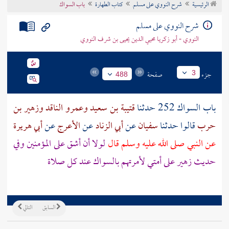
الرئيسية
شرح النووي على مسلم
كتاب الطهارة
باب السواك
تراجم الأعلام
شرح النووي على مسلم
النووي - أبو زكريا محيي الدين يحيى بن شرف النووي
جزء
صفحة
3
488
باب السواك 252 حدثنا
قتيبة بن سعيد
وعمرو الناقد
وزهير بن
حرب
قالوا حدثنا
سفيان
عن
أبي الزناد
عن
الأعرج
عن
أبي هريرة
عن النبي صلى الله عليه وسلم قال
لولا أن أشق على المؤمنين وفي
حديث
زهير
على أمتي لأمرتهم بالسواك عند كل صلاة
السابق
التالي