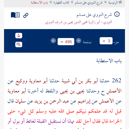
الرئيسية
شرح النووي على مسلم
كتاب الطهارة
باب الاستطابة
تراجم الأعلام
شرح النووي على مسلم
النووي - أبو زكريا محيي الدين يحيى بن شرف النووي
جزء
صفحة
3
495
باب الاستطابة
262 حدثنا
أبو بكر بن أبي شيبة
حدثنا
أبو معاوية
ووكيع
عن
الأعمش
ح وحدثنا
يحيى بن يحيى
واللفظ له أخبرنا
أبو معاوية
عن
الأعمش
عن
إبراهيم
عن
عبد الرحمن بن يزيد
عن
سلمان
قال
قيل له قد علمكم نبيكم صلى الله عليه وسلم كل شيء حتى
الخراءة قال فقال أجل لقد
نهانا أن نستقبل القبلة لغائط أو بول أو