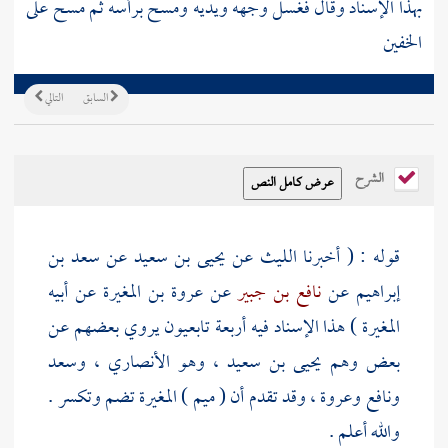
بهذا الإسناد وقال فغسل وجهه ويديه ومسح برأسه ثم مسح على
الخفين
السابق
التالي
الشرح
قوله : ( أخبرنا
الليث
عن
يحيى بن سعيد
عن
سعد بن
إبراهيم
عن
نافع بن جبير
عن
عروة بن المغيرة
عن أبيه
المغيرة
) هذا الإسناد فيه أربعة تابعيون يروي بعضهم عن
بعض وهم
يحيى بن سعيد
، وهو
الأنصاري
،
وسعد
ونافع
وعروة
، وقد تقدم أن ( ميم ) المغيرة تضم وتكسر .
والله أعلم .