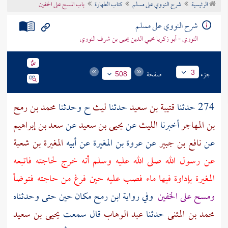
الرئيسية
شرح النووي على مسلم
كتاب الطهارة
باب المسح على الخفين
تراجم الأعلام
شرح النووي على مسلم
النووي - أبو زكريا محيي الدين يحيى بن شرف النووي
جزء
صفحة
3
508
274 حدثنا
قتيبة بن سعيد
حدثنا
ليث
ح وحدثنا
محمد بن رمح
بن المهاجر
أخبرنا
الليث
عن
يحيى بن سعيد
عن
سعد بن إبراهيم
عن
نافع بن جبير
عن
عروة بن المغيرة
عن أبيه
المغيرة بن شعبة
عن رسول الله صلى الله عليه وسلم أنه خرج لحاجته فاتبعه
المغيرة
بإداوة فيها ماء فصب عليه حين فرغ من حاجته فتوضأ
ومسح على الخفين
وفي رواية
ابن رمح
مكان حين حتى وحدثناه
محمد بن المثنى
حدثنا
عبد الوهاب
قال سمعت
يحيى بن سعيد