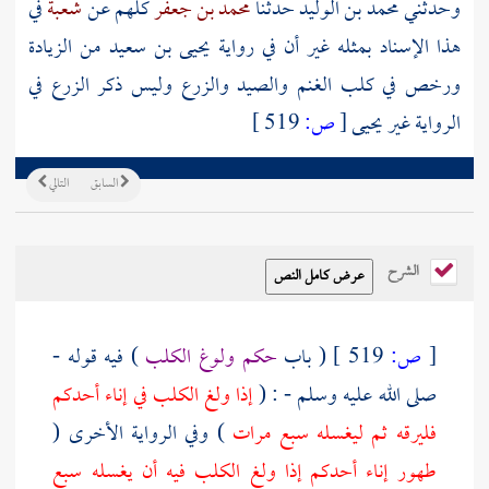
وحدثني
محمد بن الوليد
حدثنا
محمد بن جعفر
كلهم عن
شعبة
في
هذا الإسناد بمثله غير أن في رواية
يحيى بن سعيد
من الزيادة
ورخص في كلب الغنم والصيد والزرع وليس ذكر الزرع في
الرواية غير
يحيى
[
ص:
519 ]
السابق
التالي
الشرح
[
ص:
519 ]
( باب
حكم ولوغ الكلب
) فيه قوله -
صلى الله عليه وسلم - : (
إذا ولغ الكلب في إناء أحدكم
فليرقه ثم ليغسله سبع مرات
) وفي الرواية الأخرى (
طهور إناء أحدكم إذا ولغ الكلب فيه أن يغسله سبع