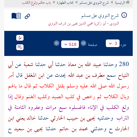
الرئيسية
شرح النووي على مسلم
كتاب الطهارة
باب حكم ولوغ الكلب
تراجم الأعلام
شرح النووي على مسلم
النووي - أبو زكريا محيي الدين يحيى بن شرف النووي
جزء
صفحة
3
518
280 وحدثنا
عبيد الله بن معاذ
حدثنا
أبي
حدثنا
شعبة
عن
أبي
التياح
سمع
مطرف بن عبد الله
يحدث عن
ابن المغفل
قال
أمر
رسول الله صلى الله عليه وسلم بقتل الكلاب ثم قال ما بالهم
وبال الكلاب ثم رخص في كلب الصيد وكلب الغنم وقال
إذا
ولغ الكلب في الإناء فاغسلوه سبع مرات وعفروه الثامنة في
التراب
وحدثنيه
يحيى بن حبيب الحارثي
حدثنا
خالد يعني ابن
الحارث
ح وحدثني
محمد بن حاتم
حدثنا
يحيى بن سعيد
ح