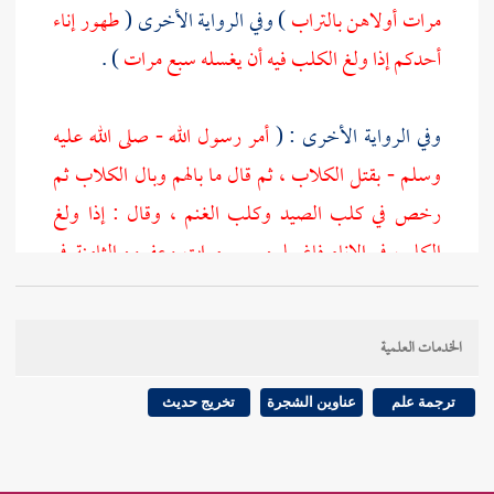
مرات أولاهن بالتراب
) وفي الرواية الأخرى (
طهور إناء
أحدكم إذا ولغ الكلب فيه أن يغسله سبع مرات
) .
وفي الرواية الأخرى : (
أمر رسول الله - صلى الله عليه
وسلم - بقتل الكلاب ، ثم قال ما بالهم وبال الكلاب ثم
رخص في كلب الصيد وكلب الغنم ، وقال : إذا ولغ
الكلب في الإناء فاغسلوه سبع مرات وعفروه الثامنة في
التراب
) وفي رواية : (
ورخص في كلب الغنم والصيد
والزرع
) .
الخدمات العلمية
أما أسانيد الباب ولغاته : ففيه (
أبو رزين
) تقدم ذكره في
ترجمة علم
عناوين الشجرة
تخريج حديث
الباب قبله . وفيه : ( ولغ الكلب ) قال أهل اللغة : يقال :
ولغ الكلب في الإناء يلغ بفتح اللام فيهما ولوغا : شرب