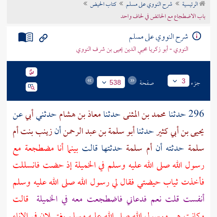
الرئيسية
شرح النووي على مسلم
كتاب الحيض
تراجم الأعلام
باب الاضطجاع مع الحائض في لحاف واحد
شرح النووي على مسلم
النووي - أبو زكريا محيي الدين يحيى بن شرف النووي
جزء
صفحة
3
538
296 حدثنا
محمد بن المثنى
حدثنا
معاذ بن هشام
حدثني
أبي
عن
يحيى بن أبي كثير
حدثنا
أبو سلمة بن عبد الرحمن
أن
زينب بنت أم
سلمة
حدثته أن
أم سلمة
حدثتها قالت
بينما أنا مضطجعة مع
رسول الله صلى الله عليه وسلم في الخميلة إذ حضت فانسللت
فأخذت ثياب حيضتي فقال لي رسول الله صلى الله عليه وسلم
أنفست قلت نعم فدعاني فاضطجعت معه في الخميلة
قالت
وكانت هي ورسول الله صلى الله عليه وسلم يغتسلان في الإناء