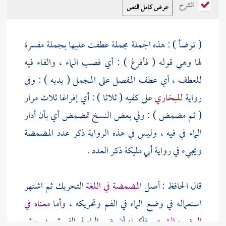
الشرح
( توضأ ) : هذه الجملة مجملة عطفت عليها بجملة مفسرة
لها وهي قوله ( فأفرغ ) : أي فصب الماء ، والفاء فيه
للعطف ، أي عطف المفصل على المجمل ( يديه ) : وفي
رواية
للبخاري
على كفيه ( ثلاثا ) : أي إفراغا ثلاث مرار
( ثم مضمض ) : وفي بعض النسخ تمضمض أي بأن أدار
الماء في فيه ، وليس في هذه الرواية ذكر عدد المضمضة
ويجيء في رواية
أبي مليكة
ذكر العدد .
قال الحافظ : أصل
المضمضة في اللغة
التحريك ثم اشتهر
استعماله في وضع الماء في الفم وتحريكه ، وأما
معناه في
الوضوء الشرعي
فأكمله أن يضع الماء في الفم ثم يديره ثم