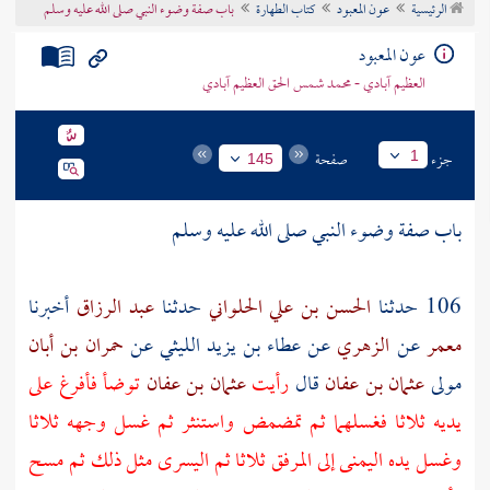
الرئيسية
عون المعبود
كتاب الطهارة
باب صفة وضوء النبي صلى الله عليه وسلم
تراجم الأعلام
عون المعبود
العظيم آبادي - محمد شمس الحق العظيم آبادي
جزء
صفحة
1
145
باب صفة وضوء النبي صلى الله عليه وسلم
106 حدثنا
الحسن بن علي الحلواني
حدثنا
عبد الرزاق
أخبرنا
معمر
عن
الزهري
عن
عطاء بن يزيد الليثي
عن
حمران بن أبان
مولى
عثمان بن عفان
قال
رأيت
عثمان بن عفان
توضأ فأفرغ على
يديه ثلاثا فغسلهما ثم تمضمض واستنثر ثم غسل وجهه ثلاثا
وغسل يده اليمنى إلى المرفق ثلاثا ثم اليسرى مثل ذلك ثم مسح