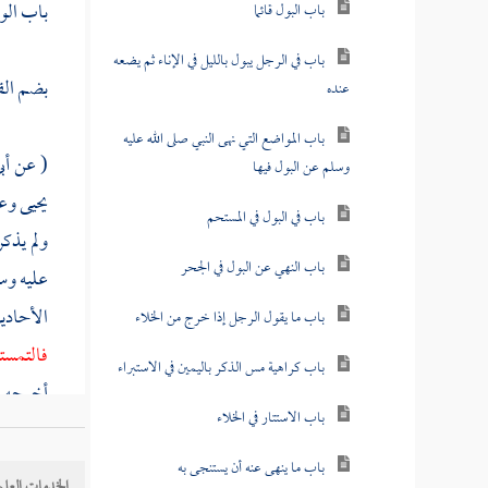
باب الو
باب البول قائما
باب في الرجل يبول بالليل في الإناء ثم يضعه
بضم الق
عنده
باب المواضع التي نهى النبي صلى الله عليه
( عن
أب
وسلم عن البول فيها
يحيى
وعم
باب في البول في المستحم
ولم يذكر
باب النهي عن البول في الجحر
عليه وس
الأحادي
باب ما يقول الرجل إذا خرج من الخلاء
فالتمست
باب كراهية مس الذكر باليمين في الاستبراء
أخرجه ا
باب الاستتار في الخلاء
فإذا سج
سجد
و
باب ما ينهى عنه أن يستنجى به
الخدمات العلم