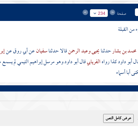
صفحة
234
من القبلة
محمد بن بشار
حدثنا
يحيى
وعبد الرحمن
قالا حدثنا
سفيان
عن
أبي روق
عن
إبر
ال أبو داود كذا رواه
الفريابي
قال أبو داود وهو مرسل
إبراهيم التيمي
لم يسمع 
كنى
أبا أسماء