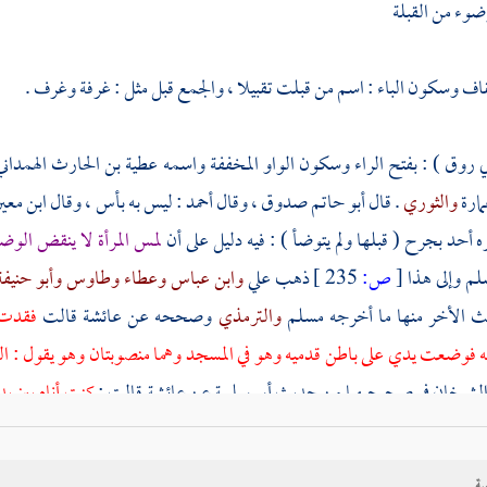
ضوء من القبلة
اف وسكون الباء : اسم من قبلت تقبيلا ، والجمع قبل مثل : غرفة وغرف .
ي روق
) : بفتح الراء وسكون الواو المخففة واسمه
عطية بن الحارث الهمداني
ارة
والثوري
. قال
أبو حاتم
صدوق ، وقال
أحمد
: ليس به بأس ، وقال
ابن معي
ه أحد بجرح ( قبلها ولم يتوضأ ) : فيه دليل على أن
لمس المرأة لا ينقض الوض
لم وإلى هذا
[
ص:
235 ]
ذهب
علي
وابن عباس
وعطاء
وطاوس
وأبو حنيف
ث الأخر منها ما أخرجه
مسلم
والترمذي
وصححه عن
عائشة
قالت
فقدت 
ه فوضعت يدي على باطن قدميه وهو في المسجد وهما منصوبتان وهو يقول : 
لشيخان في صحيحيهما من حديث
أبي سلمة
عن
عائشة
قالت :
كنت أنام بين ي
د غمزني فقبضت رجلي ، فإذا قام بسطتهما والبيوت يومئذ ليس فيها مصابيح
وف
ذهب
ابن مسعود
وابن عمر
والزهري
ومالك بن أنس
والأوزاعي
والشافعي
و
ية