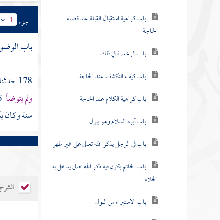
باب كراهية استقبال القبلة عند قضاء
جزء
1
الحاجة
باب الوضوء 
باب الرخصة في ذلك
باب كيف التكشف عند الحاجة
178 حدثنا
ولم يتوضأ
ق
باب كراهية الكلام عند الحاجة
سنة وكان ي
باب أيرد السلام وهو يبول
باب في الرجل يذكر الله تعالى على غير طهر
باب الخاتم يكون فيه ذكر الله تعالى يدخل به
الخلاء
الشرح
باب الاستبراء من البول