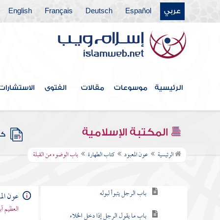
عربي
Español
Deutsch
Français
English
الرئيسية
موسوعات
مقالات
الفتوى
الاستشارات
فهرس الكتاب
المكتبة الإسلامية
كتب
كتاب الطهارة
الرئيسية
عون المعبود
كتاب الطهارة
باب الوضوء من القبلة
باب التخلي عند قضاء الحاجة
باب الرجل يتبوأ لبوله
عون الم
العظيم آ
باب ما يقول الرجل إذا دخل الخلاء