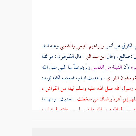
 الكوفي
عن
أنس
وإبراهيم التيمي
والشعبي
وعنه ابناه
ن
: صالح ، وقال
ابن عبد البر
: قال
الكوفيون
: هو ثقة
وء
لأن
القبلة من اللمس
ولم يتوضأ بها النبي صلى الله
ة
وسفيان الثوري
، وحديث الباب ضعيف لكنه تؤيده
رسول الله صلى الله عليه وسلم ليلة من الفراش ،
اللهم إني أعوذ برضاك من سخطك
. الحديث . ومنها ما
دي رسول الله صلى الله عليه وسلم ورجلاي في قبلته ،
ي لفظ :
فإذا أراد أن يسجد غمز رجلي فضممتها إلي ثم
أحمد
وإسحاق
إلى أن في القبلة وضوءا قال
الترمذي
: