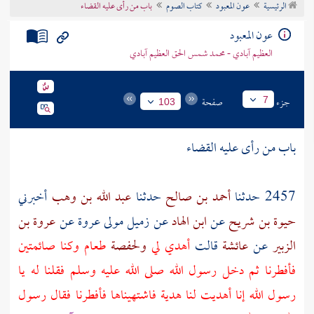
الرئيسية
عون المعبود
كتاب الصوم
باب من رأى عليه القضاء
تراجم الأعلام
عون المعبود
العظيم آبادي - محمد شمس الحق العظيم آبادي
جزء
صفحة
7
103
باب من رأى عليه القضاء
2457 حدثنا
أحمد بن صالح
حدثنا
عبد الله بن وهب
أخبرني
حيوة بن شريح
عن
ابن الهاد
عن
زميل
مولى
عروة
عن
عروة بن
الزبير
عن
عائشة
قالت
أهدي لي
ولحفصة
طعام وكنا صائمتين
فأفطرنا ثم دخل رسول الله صلى الله عليه وسلم فقلنا له يا
رسول الله إنا أهديت لنا هدية فاشتهيناها فأفطرنا فقال رسول