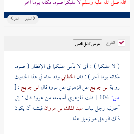
الله صلى الله عليه وسلم
لا عليكما صوما مكانه يوما آخر
السابق
التالي
الشرح
( لا عليكما ) : أي لا بأس عليكما في الإفطار ( صوما
مكانه يوما آخر ) : قال
الخطابي
وقد جاء في هذا الحديث
رواية
ابن جريج
عن
الزهري
عن
عروة
قال
ابن جريج
:
[
ص:
104 ]
قلت
للزهري
أسمعته من
عروة
قال : إنما
أخبرنيه رجل بباب
عبد الملك بن مروان
فيشبه أن يكون
ذلك الرجل هو
زميل
هذا .