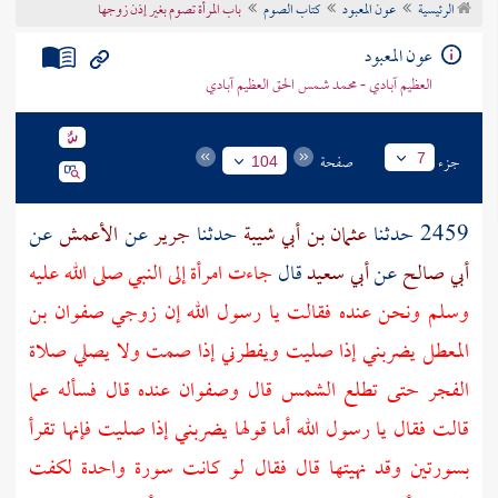
الرئيسية
عون المعبود
كتاب الصوم
باب المرأة تصوم بغير إذن زوجها
تراجم الأعلام
عون المعبود
العظيم آبادي - محمد شمس الحق العظيم آبادي
جزء
صفحة
7
104
2459 حدثنا
عثمان بن أبي شيبة
حدثنا
جرير
عن
الأعمش
عن
أبي صالح
عن
أبي سعيد
قال
جاءت امرأة إلى النبي صلى الله عليه
وسلم ونحن عنده فقالت يا رسول الله إن زوجي
صفوان بن
المعطل
يضربني إذا صليت ويفطرني إذا صمت ولا يصلي صلاة
الفجر حتى تطلع الشمس قال
وصفوان
عنده قال فسأله عما
قالت فقال يا رسول الله أما قولها يضربني إذا صليت فإنها تقرأ
بسورتين وقد نهيتها قال فقال لو كانت سورة واحدة لكفت