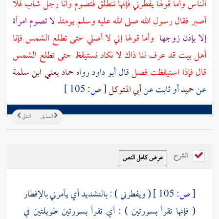
الناس وأما قولها يفطرني فإنها تنطلق فتصوم وأنا رجل شاب فلا
أصبر فقال رسول الله صلى الله عليه وسلم يومئذ
لا تصوم امرأة
إلا بإذن زوجها
وأما قولها إني لا أصلي حتى تطلع الشمس فإنا
أهل بيت قد عرف لنا ذاك لا نكاد نستيقظ حتى تطلع الشمس
قال فإذا استيقظت فصل
قال أبو داود رواه
حماد يعني ابن سلمة
عن
حميد
أو
ثابت
عن
أبي المتوكل
[
ص:
105 ]
السابق
التالي
الشرح
[
ص:
105 ]
( ويفطرني ) : بالتشديد أي يأمرني بالإفطار
( فإنها تقرأ بسورتين ) : أي تقرأ بسورتين طويلتين في