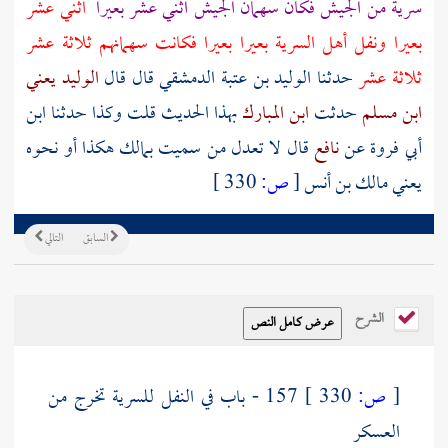
سرية من الجيش فكان سهمان الجيش اثني عشر بعيرا
اثني عشر
بعيرا ونفل أهل السرية بعيرا بعيرا فكانت سهمانهم ثلاثة عشر
ثلاثة عشر
حدثنا
الوليد بن عتبة الدمشقي
قال قال
الوليد يعني
ابن مسلم
حدثت
ابن المبارك
بهذا الحديث قلت وكذا حدثنا
ابن
أبي فروة
عن
نافع
قال لا تعدل من سميت
بمالك
هكذا أو نحوه
يعني
مالك بن أنس
[
ص:
330 ]
السابق
التالي
الشرح
[
ص:
330 ]
157 - باب في النفل للسرية تخرج من
العسكر