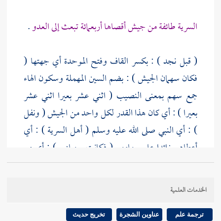
السرية طائفة من جيش أقصاها أربعمائة تبعث إلى العدو
.
( قبل
نجد
) : بكسر القاف وفتح الموحدة أي جهتها (
فكان سهمان الجيش ) : بضم السين المهملة وسكون الهاء
جمع سهم بمعنى النصيب ( اثني عشر بعيرا اثني عشر
بعيرا ) : أي كان هذا القدر لكل واحد من الجيش ( ونفل
) : أي النبي صلى الله عليه وسلم ( أهل السرية ) : أي
أعطاهم زائدا على سهامهم ( فكانت سهمانهم ) : أي مع
النفل فيه دليل على أنه يجوز
للإمام أن ينفل بعض الجيش
ببعض الغنيمة
إذا كان له من العناية والمقاتلة ما لم يكن
الخدمات العلمية
لغيره .
ترجمة علم
عناوين الشجرة
تخريج حديث