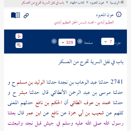
الرئيسية
عون المعبود
كتاب الجهاد
باب في نفل السرية تخرج من العسكر
تراجم الأعلام
عون المعبود
العظيم آبادي - محمد شمس الحق العظيم آبادي
جزء
صفحة
7
329
باب في نفل السرية تخرج من العسكر
2741 حدثنا
عبد الوهاب بن نجدة
حدثنا
الوليد بن مسلم
ح و
حدثنا
موسى بن عبد الرحمن الأنطاكي
قال حدثنا
مبشر
ح و
حدثنا
محمد بن عوف الطائي
أن
الحكم بن نافع
حدثهم المعنى
كلهم عن
شعيب بن أبي حمزة
عن
نافع
عن
ابن عمر
قال
بعثنا
رسول الله صلى الله عليه وسلم في جيش قبل
نجد
وانبعثت