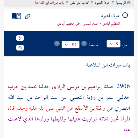
الرئيسية
عون المعبود
كتاب الفرائض
باب ميراث ابن الملاعنة
تراجم الأعلام
عون المعبود
العظيم آبادي - محمد شمس الحق العظيم آبادي
جزء
صفحة
8
91
باب ميراث ابن الملاعنة
2906 حدثنا
إبراهيم بن موسى الرازي
حدثنا
محمد بن حرب
حدثني
عمر بن رؤبة التغلبي
عن
عبد الواحد بن عبد الله
النصري
عن
واثلة بن الأسقع
عن النبي صلى الله عليه وسلم قال
المرأة تحرز ثلاثة مواريث عتيقها ولقيطها وولدها الذي لاعنت
عنه