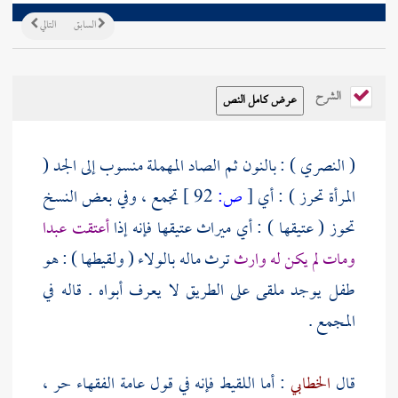
السابق
التالي
الشرح
(
النصري
) : بالنون ثم الصاد المهملة منسوب إلى الجد (
المرأة تحرز ) : أي
[
ص:
92 ]
تجمع ، وفي بعض النسخ
تحوز ( عتيقها ) : أي ميراث عتيقها فإنه إذا
أعتقت عبدا
ومات لم يكن له وارث
ترث ماله بالولاء ( ولقيطها ) : هو
طفل يوجد ملقى على الطريق لا يعرف أبواه . قاله في
المجمع .
قال
الخطابي
: أما اللقيط فإنه في قول عامة الفقهاء حر ،