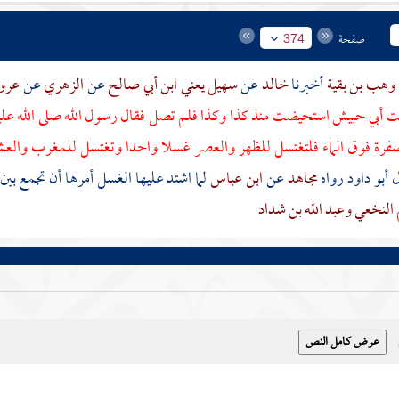
صفحة
374
وهب بن بقية
أخبرنا
خالد
عن
سهيل يعني ابن أبي صالح
عن
الزهري
عن
عروة
نت أبي حبيش
استحيضت منذ كذا وكذا فلم تصل فقال رسول الله صلى الله عل
فرة فوق الماء فلتغتسل للظهر والعصر غسلا واحدا وتغتسل للمغرب والعشا
 أبو داود رواه
مجاهد
عن
ابن عباس
لما اشتد عليها الغسل أمرها أن تجمع بين
م النخعي
وعبد الله بن شداد