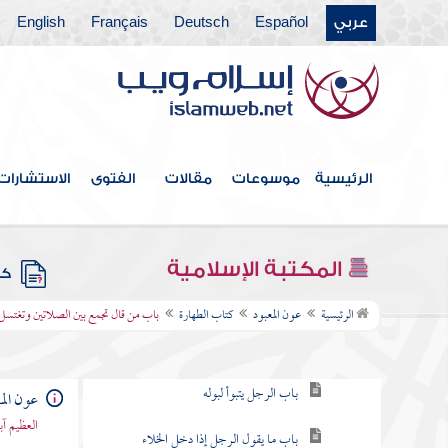
عربي
Español
Deutsch
Français
English
الرئيسية
موسوعات
مقالات
الفتوى
الاستشارات
فهرس الكتاب
المكتبة الإسلامية
كتب
كتاب الطهارة
الرئيسية
عون المعبود
كتاب الطهارة
باب من قال تجمع بين الصلاتين وتغتسل 
باب التخلي عند قضاء الحاجة
باب الرجل يتبوأ لبوله
عون الم
العظيم آ
باب ما يقول الرجل إذا دخل الخلاء