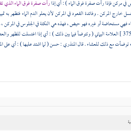
 في مركن فإذا رأت صفرة فوق الماء ) : أي إذا
رأت صفرة فوق الماء الذي تق
غسل خارج المركن . وفائدة القعود في المركن لأن يعلو الدم الماء فتظهر به تم
ء فهي مستحاضة أو غيره فهو حيض ، فهذه هي النكتة في الجلوس في المركن ، وأم
العلامة
اليماني
( وتتوضأ فيما بين ذلك ) : أي إذا اغتسلت للظهر و
 توضأت مع ذلك للعشاء . قال
المنذري
: حسن ( لما اشتد عليها ) : أي على المر
ية