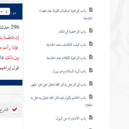
باب كراهية استقبال القبلة عند قضاء
جزء
1
الحاجة
296 حدثنا
باب الرخصة في ذلك
إن
فاطمة ب
باب كيف التكشف عند الحاجة
فإذا رأت ص
بين ذلك
قال
باب كراهية الكلام عند الحاجة
قول
إبراهي
باب أيرد السلام وهو يبول
باب في الرجل يذكر الله تعالى على غير طهر
باب الخاتم يكون فيه ذكر الله تعالى يدخل به
الخلاء
الشرح
باب الاستبراء من البول