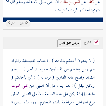
عن
قتادة
عن
أنس بن مالك
أن النبي صلى الله عليه وسلم قال لا
يتمنين أحدكم الموت فذكر مثله
السابق
التالي
الشرح
( لا يدعون أحدكم بالموت ) : الخطاب للصحابة والمراد
هم ومن بعدهم من المسلمين عموما ( لضر ) : بضم
الضاد وتفتح قاله القاري ( نزل به ) : أي بأحدكم (
ولكن ليقل ) : هذا يدل على أن النهي عن
تمني الموت
مقيد بما إذا لم يكن على هذه الصيغة ، لأن في التمني المطلق
نوع اعتراض ومراغمة للقدر المحتوم ، وفي هذه الصورة