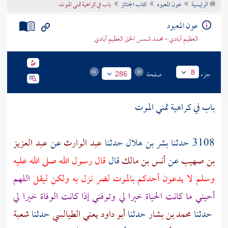
الرئيسية
عون المعبود
كتاب الجنائز
باب في كراهية تمني الموت
تراجم الأعلام
عون المعبود
العظيم آبادي - محمد شمس الحق العظيم آبادي
جزء
صفحة
8
286
باب في كراهية تمني الموت
3108 حدثنا
بشر بن هلال
حدثنا
عبد الوارث
عن
عبد العزيز
بن صهيب
عن
أنس بن مالك
قال
قال رسول الله صلى الله عليه
وسلم لا يدعون أحدكم بالموت لضر نزل به ولكن ليقل
اللهم
أحيني ما كانت الحياة خيرا لي وتوفني إذا كانت الوفاة خيرا لي
حدثنا
محمد بن بشار
حدثنا
أبو داود يعني الطيالسي
حدثنا
شعبة