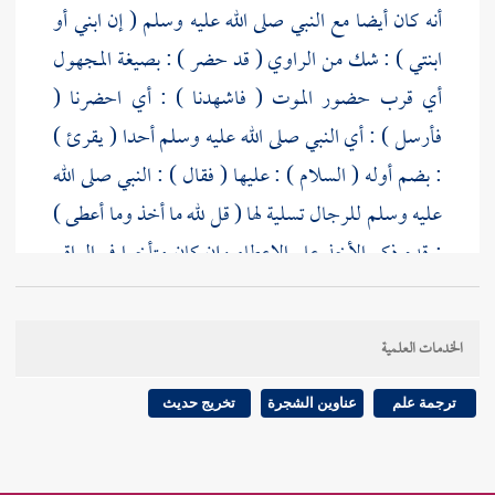
أنه كان أيضا مع النبي صلى الله عليه وسلم ( إن ابني أو
ابنتي ) : شك من الراوي ( قد حضر ) : بصيغة المجهول
أي قرب حضور الموت ( فاشهدنا ) : أي احضرنا (
فأرسل ) : أي النبي صلى الله عليه وسلم أحدا ( يقرئ )
: بضم أوله ( السلام ) : عليها ( فقال ) : النبي صلى الله
عليه وسلم للرجال تسلية لها ( قل لله ما أخذ وما أعطى )
: قدم ذكر الأخذ على الإعطاء وإن كان متأخرا في الواقع
لما يقتضيه المقام ، والمعنى أن الذي أراد الله أن يأخذه هو
الذي كان أعطاه ، فإن أخذه أخذ ما هو له ، فلا ينبغي
الخدمات العلمية
الجزع ، لأن مستودع الأمانة لا ينبغي له أن يجزع إذا
استعيدت منه . وما في الموضعين مصدرية ، ويحتمل أن
ترجمة علم
عناوين الشجرة
تخريج حديث
تكون موصولة والعائد محذوف ، فعلى الأول التقدير لله
الأخذ والإعفاء ، وعلى
[
ص:
305 ]
الثاني لله الذي