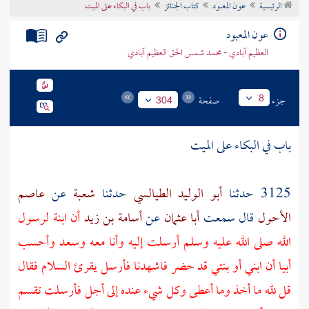
الرئيسية
عون المعبود
كتاب الجنائز
باب في البكاء على الميت
تراجم الأعلام
عون المعبود
العظيم آبادي - محمد شمس الحق العظيم آبادي
جزء
صفحة
8
304
باب في البكاء على الميت
3125 حدثنا
أبو الوليد الطيالسي
حدثنا
شعبة
عن
عاصم
الأحول
قال سمعت
أبا عثمان
عن
أسامة بن زيد
أن ابنة لرسول
الله صلى الله عليه وسلم أرسلت إليه وأنا معه
وسعد
وأحسب
أبيا
أن ابني أو بنتي قد حضر فاشهدنا فأرسل يقرئ السلام فقال
قل لله ما أخذ وما أعطى وكل شيء عنده إلى أجل فأرسلت تقسم