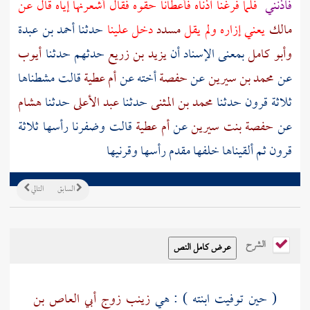
فآذنني
فلما فرغنا آذناه فأعطانا حقوه فقال أشعرنها إياه قال عن
مالك
يعني إزاره ولم يقل
مسدد
دخل علينا
حدثنا
أحمد بن عبدة
وأبو كامل
بمعنى الإسناد أن
يزيد بن زريع
حدثهم حدثنا
أيوب
عن
محمد بن سيرين
عن
حفصة
أخته عن
أم عطية
قالت مشطناها
ثلاثة قرون حدثنا
محمد بن المثنى
حدثنا
عبد الأعلى
حدثنا
هشام
عن
حفصة بنت سيرين
عن
أم عطية
قالت وضفرنا رأسها ثلاثة
قرون ثم ألقيناها خلفها مقدم رأسها وقرنيها
السابق
التالي
الشرح
( حين توفيت ابنته ) : هي
زينب زوج أبي العاص بن