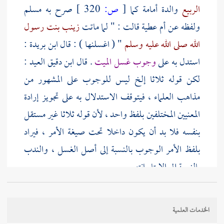
الربيع
والدة أمامة كما
[
ص:
320 ]
صرح به
مسلم
ولفظه عن
أم عطية
قالت : " لما ماتت
زينب بنت رسول
الله صلى الله عليه وسلم
" ( اغسلنها ) : قال
ابن بريدة
:
استدل به على
وجوب غسل الميت
. قال
ابن دقيق العيد
:
لكن قوله ثلاثا إلخ ليس للوجوب على المشهور من
مذاهب العلماء ، فيتوقف الاستدلال به على تجويز إرادة
المعنيين المختلفين بلفظ واحد ، لأن قوله ثلاثا غير مستقل
بنفسه فلا بد أن يكون داخلا تحت صيغة الأمر ، فيراد
بلفظ الأمر الوجوب بالنسبة إلى أصل الغسل ، والندب
بالنسبة إلى الإيتار انتهى .
فمن جوز ذلك الاستدلال بهذا الأمر على الوجوب ومن
الخدمات العلمية
لم يجوزه حمل الأمر على الندب لهذه القرينة . كذا في النيل (