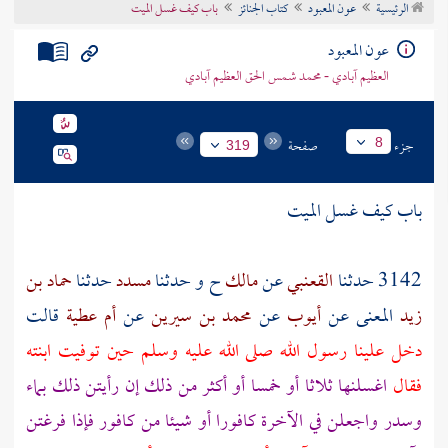
الرئيسية
عون المعبود
كتاب الجنائز
باب كيف غسل الميت
تراجم الأعلام
عون المعبود
العظيم آبادي - محمد شمس الحق العظيم آبادي
جزء
صفحة
8
319
باب كيف غسل الميت
3142 حدثنا
القعنبي
عن
مالك
ح و حدثنا
مسدد
حدثنا
حماد بن
زيد
المعنى عن
أيوب
عن
محمد بن سيرين
عن
أم عطية
قالت
دخل علينا رسول الله صلى الله عليه وسلم حين توفيت ابنته
فقال
اغسلنها ثلاثا أو خمسا أو أكثر من ذلك إن رأيتن ذلك بماء
وسدر واجعلن في الآخرة كافورا أو شيئا من كافور فإذا فرغتن