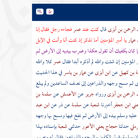
 الرحمن بن أبزى
قال
كنت عند
عمر
فجاءه رجل فقال إنا
ل
عمار
يا أمير المؤمنين أما تذكر إذ كنت أنا وأنت في الإبل
ما كان يكفيك أن تقول هكذا وضرب بيديه إلى الأرض ثم
ر المؤمنين إن شئت والله لم أذكره أبدا فقال
عمر
كلا والله
 بن كهيل
عن
ابن أبزى
عن
عمار بن ياسر
في هذا الحديث
 ثم مسح وجهه والذراعين إلى نصف الساعدين ولم يبلغ
 الرحمن بن أبزى
ورواه
جرير
عن
الأعمش
عن
سلمة بن
عني ابن جعفر
أخبرنا
شعبة
عن
سلمة
عن
ذر
عن
ابن عبد
 عليه وسلم بيده إلى الأرض ثم نفخ فيها ومسح بها وجهه
رملي
حدثنا
حجاج يعني الأعور
حدثني
شعبة
بإسناده بهذا
ن
سلمة
يقول الكفين والوجه والذراعين فقال له
منصور