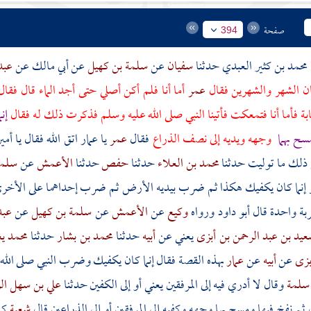
صفحة
394
محمد بن كثير العبدي
حدثنا
سفيان
عن
سلمة بن كهيل
عن
أبي مالك
عن
عبد
ان الشهر والشهرين فقال
عمر
أما أنا فلم أكن أصلي حتى أجد الماء قال فقا
ابة فأما أنا فتمعكت فأتينا النبي صلى الله عليه وسلم فذكرت ذلك له فقال
إن
سح بهما
وجهه ويديه إلى نصف الذراع
فقال
عمر
يا
عمار
اتق الله فقال يا أمي
 ذلك ما توليت حدثنا
محمد بن العلاء
حدثنا
حفص
حدثنا
الأعمش
عن
سلمة
إنما كان يكفيك هكذا ثم ضرب بيديه الأرض ثم ضرب إحداهما على الأخرى
بة واحدة قال أبو داود ورواه
وكيع
عن
الأعمش
عن
سلمة بن كهيل
عن
عبد
يد بن عبد الرحمن بن أبزى
يعني عن
أبيه
حدثنا
محمد بن بشار
حدثنا
محمد ي
بزى
عن
أبيه
عن
عمار
بهذه القصة فقال إنما كان يكفيك وضرب النبي صلى الله
سلمة
وقال لا أدري فيه إلى المرفقين يعني أو إلى الكفين حدثنا
علي بن سهل ال
ثم نفخ فيها ومسح بها وجهه وكفيه إلى المرفقين أو إلى الذراعين قال
شعبة
كا