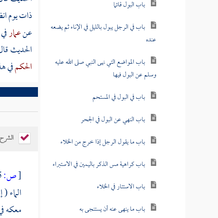
باب البول قائما
ذات يوم انظ
باب في الرجل يبول بالليل في الإناء ثم يضعه
عن
عمار
في 
عنده
الحديث قال 
باب المواضع التي نهى النبي صلى الله عليه
الحكم
في ه
وسلم عن البول فيها
باب في البول في المستحم
باب النهي عن البول في الجحر
الشرح
باب ما يقول الرجل إذا خرج من الخلاء
باب كراهية مس الذكر باليمين في الاستبراء
[
ص:
395 ]
باب الاستتار في الخلاء
الماء ( 
معكه في
باب ما ينهى عنه أن يستنجى به