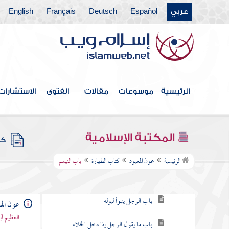
عربي
Español
Deutsch
Français
English
الرئيسية
موسوعات
مقالات
الفتوى
الاستشارات
فهرس الكتاب
المكتبة الإسلامية
كتب
كتاب الطهارة
الرئيسية
عون المعبود
كتاب الطهارة
باب التيمم
باب التخلي عند قضاء الحاجة
باب الرجل يتبوأ لبوله
عون الم
العظيم آ
باب ما يقول الرجل إذا دخل الخلاء