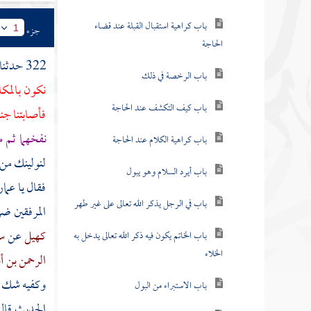
باب كراهية استقبال القبلة عند قضاء
جزء
1
الحاجة
322 حدثنا
باب الرخصة في ذلك
نكون بالمك
باب كيف التكشف عند الحاجة
فأصابتنا جن
نفخهما ثم م
باب كراهية الكلام عند الحاجة
لنولينك من
باب أيرد السلام وهو يبول
فقال يا
عمار
باب في الرجل يذكر الله تعالى على غير طهر
المرفقين ضر
كهيل
عن
سع
باب الخاتم يكون فيه ذكر الله تعالى يدخل به
الخلاء
الرحمن بن أ
وكفيه شك
باب الاستبراء من البول
الحديث قال 