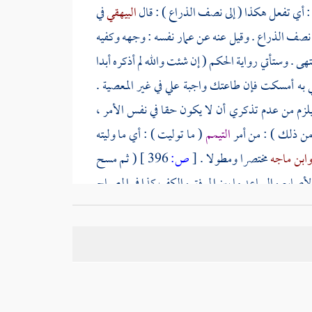
 : أي تفعل هكذا ( إلى نصف الذراع ) : قال
البيهقي
في
 نصف الذراع . وقيل عنه عن
عمار
نفسه : وجهه وكفيه
هى . وستأتي رواية
الحكم
( إن شئت والله لم أذكره أبدا
 به أمسكت فإن طاعتك واجبة علي في غير المعصية .
 يلزم من عدم تذكري أن لا يكون حقا في نفس الأمر ،
من ذلك ) : من أمر
التيمم
( ما توليت ) : أي ما وليته
ابن ماجه
مختصرا ومطولا .
[
ص:
396 ]
( ثم مسح
لأصابع والساعد ما بين المرفق والكف كذا في المصباح
تح موصل طرف الذراع في الكف ، وهما زندان : الكوع
رسوع . والرسغ مجتمع الزندين ، ومن عندهما تقطع يد
ى الكتف . ( كان
سلمة
) : بن كهيل ( فقال له ) : أي
أيام ( انظر ) : يا
سلمة
( ما تقول ) : في
[
ص:
397
صحاب
ذر بن عبد الله
بذكر لفظ الذراعين .