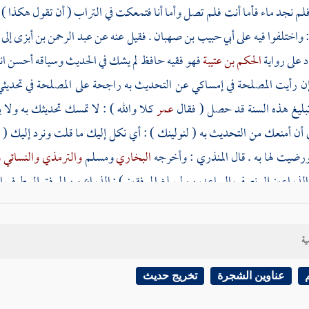
فلم نجد ماء فأما أنت فلم تصل وأما أنا فتمعكت في التراب ( أن تقول هكذا )
: واختلفوا فيه على
أبي حبيب بن صهبان
. فقيل عنه عن
عبد الرحمن بن أبزى
إلى
د على رواية
الحكم بن عتيبة
فهو فقيه حافظ لم يشك في الحديث وسياقه أحسن انت
إن رأيت المصلحة في إمساكي عن التحديث به راجحة على المصلحة في تحديثي
ليغ هذه السنة قد حصل ( فقال
عمر
كلا والله ) : لا تمسك تحديثك به ولا
 أن أمنعك من التحديث به ( لنولينك ) : أي نكل إليك ما قلت ونرد إليك ( 
ضيت لها به . قال
المنذري
: وأخرجه
البخاري
ومسلم
والترمذي
والنسائي
و
ذراعين إلى نصف الساعدين ولم يبلغ المرفقين ) : الذراع من المرفق إلى طرف ا
أزهري
: والساعد ساعد الذراع وهو ما بين الزندين والمرفق ، والزند بالف
ع ، فطرف الزند الذي يلي الإبهام هو الكوع ، وطرف الزند الذي يلي الخنصر ك
ية
انتهى . والمرفق كمنبر موصل الذراع في العضد ، والعضد هو ما بين المرفق إل
 ذات يوم ) : ذات الشيء : نفسه وحقيقته . والمراد ما أضيف له والمعنى يوم من ال
عناوين الشجرة
تخريج حديث
 ( فإنه ) : الضمير للشأن ( لا يذكر الذراعين غيرك ) : فأنت متفرد ما بين أ