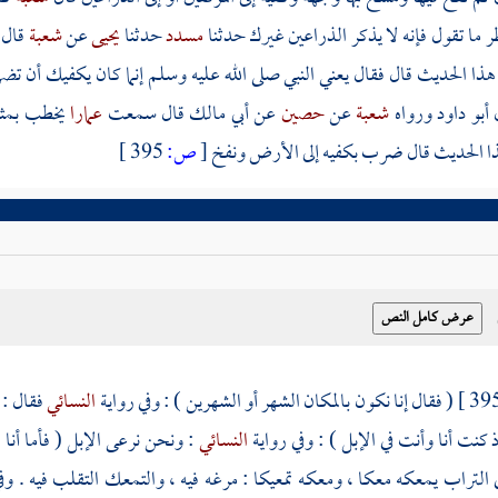
ر ما تقول فإنه لا يذكر الذراعين غيرك حدثنا
مسدد
حدثنا
يحيى
عن
شعبة
قال
هذا الحديث قال فقال يعني النبي صلى الله عليه وسلم إنما كان يكفيك أ
أبو داود ورواه
شعبة
عن
حصين
عن
أبي مالك
قال سمعت
عمارا
يخطب بمثله
ذا الحديث قال ضرب بكفيه إلى الأرض ونفخ
[
ص:
395 ]
( فقال إنا نكون بالمكان الشهر أو الشهرين ) : وفي رواية
النسائي
فقال : 
إذ كنت أنا وأنت في الإبل ) : وفي رواية
النسائي
: ونحن نرعى الإبل ( فأما أن
 التراب يمعكه معكا ، ومعكه تمعيكا : مرغه فيه ، والتمعك التقلب فيه . وف