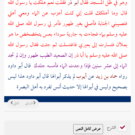
وهو في ظل المسجد فقال
أبو ذر
فقلت نعم هلكت يا رسول الله
قال وما أهلكك قلت إني كنت أعزب عن الماء ومعي أهلي
فتصيبني الجنابة فأصلي بغير طهور فأمر لي رسول الله صلى الله
عليه وسلم بماء فجاءت به جارية سوداء بعس يتخضخض ما هو
بملآن فتسترت إلى بعيري فاغتسلت ثم جئت فقال رسول الله
صلى الله عليه وسلم يا
أبا ذر
إن الصعيد الطيب طهور وإن لم تجد
الماء إلى عشر سنين فإذا وجدت الماء فأمسه جلدك
قال أبو داود
رواه
حماد بن زيد
عن
أيوب
لم يذكر أبوالها قال أبو داود هذا ليس
بصحيح وليس في أبوالها إلا حديث
أنس
تفرد به أهل
البصرة
السابق
التالي
الشرح