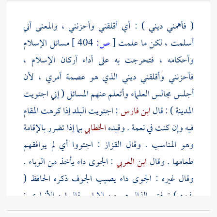
( فأهمني ديني ) : أي أقلقني وأحزنني ، والمعنى أني
أسلمت ، لكن ما علمت
[
ص:
404 ]
مسائل الإسلام
وأحكامه ، فتحرجت به على أداء أركان الإسلام ،
فأحزنني وأقلقني ديني الذي هو عصمة أمري ، لأن
أجلس مجالس العلماء وأتعلم عنهم المسائل ( إني اجتويت
المدينة
) : قال
ابن فارس
: اجتويت البلد إذا كرهت المقام
فيه وإن كنت في نعمة . وقيده
الخطابي
بما إذا تضرر بالإقامة
وهو المناسب . وقال
القزاز
: اجتووا أي لم يوافقهم
طعامها . وقال
ابن العربي
: الجوى داء يأخذ من الوباء .
وقال غيره : الجوى داء يصيب الجوف ذكره الحافظ (
بذود ) : بفتح الذال هي من الإبل . قال
ابن الأنباري
:
سمعت
أبا العباس
يقول : ما بين الثلاث إلى العشر ذود ،