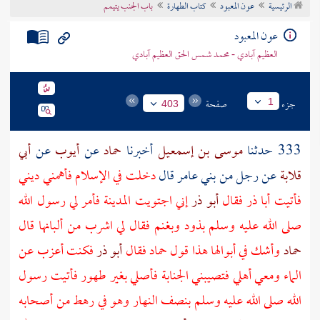
الرئيسية
عون المعبود
كتاب الطهارة
باب الجنب يتيمم
تراجم الأعلام
عون المعبود
العظيم آبادي - محمد شمس الحق العظيم آبادي
جزء
صفحة
1
403
333 حدثنا
موسى بن إسمعيل
أخبرنا
حماد
عن
أيوب
عن
أبي
قلابة
عن
رجل
من
بني عامر
قال
دخلت في الإسلام فأهمني ديني
فأتيت
أبا ذر
فقال
أبو ذر
إني اجتويت
المدينة
فأمر لي رسول الله
صلى الله عليه وسلم بذود وبغنم فقال لي اشرب من ألبانها قال
حماد
وأشك في أبوالها هذا قول
حماد
فقال
أبو ذر
فكنت أعزب عن
الماء ومعي أهلي فتصيبني الجنابة فأصلي بغير طهور فأتيت رسول
الله صلى الله عليه وسلم بنصف النهار وهو في رهط من أصحابه