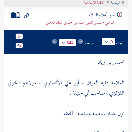
الرئيسية
المكتبة الإسلامية
تراجم الأعلام
سير أعلام النبلاء
الذهبي - شمس الدين محمد بن أحمد بن عثمان الذهبي
جزء
صفحة
9
544
الحسن بن زياد
العلامة فقيه
العراق
، أبو علي الأنصاري ، مولاهم الكوفي
اللؤلؤي ، صاحب
أبي حنيفة
.
نزل
بغداد
، وصنف وتصدر للفقه .