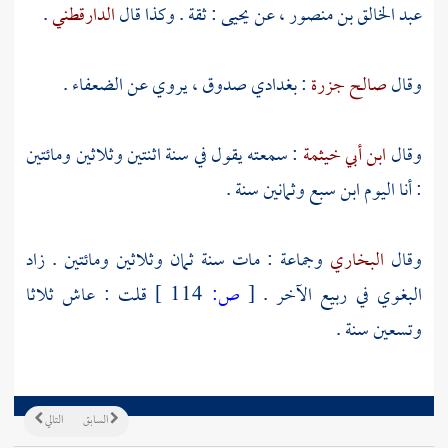
عبد الخالق بن منصور
، عن
يحيى
: ثقة . وكذا قال
الدارقطني
.
وقال
صالح جزرة
: بغدادي صدوق ، يروي عن الضعفاء .
وقال
ابن أبي خيثمة
: سمعته يقول في سنة اثنتين وثلاثين ومائتين
: أنا اليوم ابن سبع وثمانين سنة .
وقال
البخاري
وجماعة : مات سنة ثمان وثلاثين ومائتين . زاد
البغوي
في ربيع الآخر .
[
ص:
114 ]
قلت : عاش ثلاثا
وتسعين سنة .
السابق
التالي