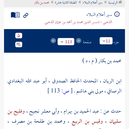
الرئيسية
سير أعلام النبلاء
الطبقة الثانية عشرة
محمد بن بكار
تراجم الأعلام
سير أعلام النبلاء
الذهبي - شمس الدين محمد بن أحمد بن عثمان الذهبي
جزء
صفحة
11
113
محمد بن بكار ( م ، د )
ابن الريان ، المحدث الحافظ الصدوق ، أبو عبد الله البغدادي
الرصافي ، مولى بني هاشم .
[
ص:
113 ]
حدث عن :
عبد الحميد بن بهرام
،
وأبي معشر نجيح
،
وفليح بن
سليمان
،
وقيس بن الربيع
،
ومحمد بن طلحة بن مصرف
،