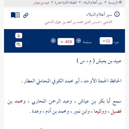
الرئيسية
سير أعلام النبلاء
الطبقة الثانية عشرة
عبيد بن يعيش
تراجم الأعلام
سير أعلام النبلاء
الذهبي - شمس الدين محمد بن أحمد بن عثمان الذهبي
جزء
صفحة
11
459
عبيد بن يعيش ( م ، س )
الحافظ الحجة الأوحد ، أبو محمد الكوفي المحاملي العطار .
سمع
أبا بكر بن عياش
،
وعبد الرحمن المحاربي
،
ومحمد بن
فضيل
،
ووكيعا
،
وابن نمير
،
ومحمد بن آدم
، وعدة .